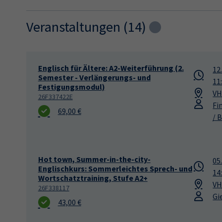
Veranstaltungen (
14
)
Loading...
Englisch für Ältere: A2-Weiterführung (2.
12
Semester - Verlängerungs- und
11
Festigungsmodul)
VH
26F337422E
Fi
69,00 €
/ B
Hot town, Summer-in-the-city-
05
Englischkurs: Sommerleichtes Sprech- und
14
Wortschatztraining, Stufe A2+
VH
26F338117
Gi
43,00 €