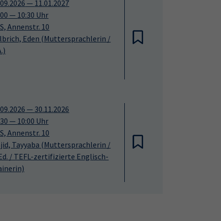
.09.2026
—
11.01.2027
:00
—
10:30
Uhr
S, Annenstr. 10
lbrich, Eden
(Muttersprachlerin /
.)
.09.2026
—
30.11.2026
:30
—
10:00
Uhr
S, Annenstr. 10
jid, Tayyaba
(Muttersprachlerin /
Ed. / TEFL-zertifizierte Englisch-
ainerin)