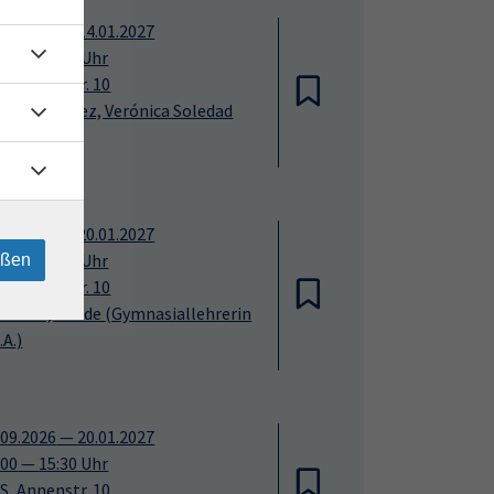
.09.2026
—
14.01.2027
:00
—
10:30
Uhr
S, Annenstr. 10
nchez Cortez, Verónica Soledad
A.)
.09.2026
—
20.01.2027
:10
—
12:40
Uhr
eßen
S, Annenstr. 10
nsterer, Isolde
(Gymnasiallehrerin
.A.)
.09.2026
—
20.01.2027
:00
—
15:30
Uhr
S, Annenstr. 10