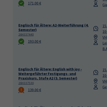
171,00 €
Gi
Englisch für Ältere: A2-Weiterführung (4.
15
Semester)
10
26H337440
VH
193,00 €
Le
B.A
Englisch für Ältere: English with joy -
15
Weitergeführter Festigungs- und
10
Praxiskurs, Stufe A2 (3. Semester)
VH
26H337530
Ge
139,00 €