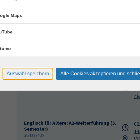
Englisch für Ältere: A1-Round-off und
17
Übergang zu A2 (1. Semester)
ogle Maps
09
26H337414
VH
139,00 €
Sá
uTube
(B.
tomo
Englisch für Ältere: A2-Weiterführung (3.
23
Semester)
11
Auswahl speichern
Alle Cookies akzeptieren und schli
26H337432
VH
139,00 €
Fi
/ B
Englisch für Ältere: A2-Weiterführung (3.
02
Semester)
14
26H337435
VH