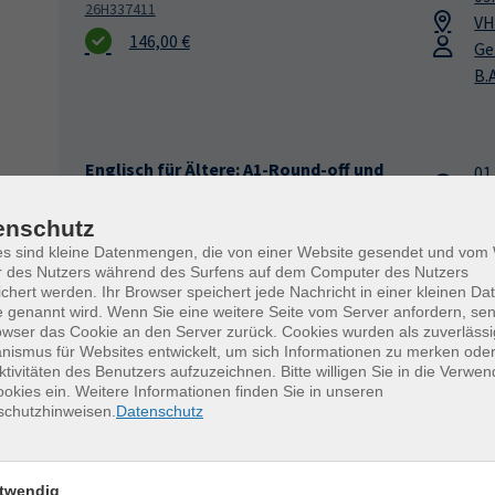
26H337411
VH
146,00 €
Ge
B.A
Englisch für Ältere: A1-Round-off und
01
Übergang zu A2 (1. Semester)
13
26H337412
VH
enschutz
183,00 €
Gi
es sind kleine Datenmengen, die von einer Website gesendet und vo
r des Nutzers während des Surfens auf dem Computer des Nutzers
chert werden. Ihr Browser speichert jede Nachricht in einer kleinen Dat
 genannt wird. Wenn Sie eine weitere Seite vom Server anfordern, se
owser das Cookie an den Server zurück. Cookies wurden als zuverlässi
Englisch für Ältere: A1-Round-off und
01
ismus für Websites entwickelt, um sich Informationen zu merken oder
Übergang zu A2 (1. Semester)
ktivitäten des Benutzers aufzuzeichnen. Bitte willigen Sie in die Verwe
08
26H337413
okies ein. Weitere Informationen finden Sie in unseren
VH
schutzhinweisen.
Datenschutz
120,00 €
Hä
twendig