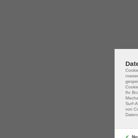
Dat
Cooki
rowse
gespei
Cookie
Ihr Br
Mechan
Surf-A
von Co
Daten
No