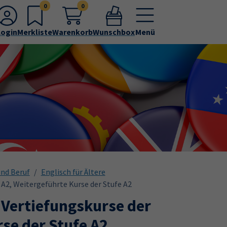
0
0
Login
Merkliste
Warenkorb
Wunschbox
Menü
und Beruf
Englisch für Ältere
 A2, Weitergeführte Kurse der Stufe A2
 Vertiefungskurse der
rse der Stufe A2