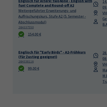
Englisch für Ältere: two4one - English with
14
fun! Complete and Round-off A2
09
Weitergeführter Erweiterungs- und
VH
Auffrischungskurs, Stufe A2 (5. Semester -
Ge
Abschlussmodul)
B.A
26H337550
154,00 €
Englisch für "Early Birds" - A2-Frühkurs
28
(für Zustieg geeignet)
08
26H338116
VH
99,00 €
Ma
M.
Tr