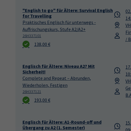
"English to go" für Ältere: Survival English
02
for Travelling
14
Praktisches Englisch für unterwegs -
VH
Auffrischungskurs, Stufe A2/A2+
Fi
26H337101
/ B
138,00 €
Englisch für Ältere: Niveau A2? Mit
17
Sicherheit!
10
Complete and Repeat – Abrunden,
VH
Wiederholen, Festigen
Ge
26H337121
B.A
193,00 €
Englisch für Ältere: A1-Round-off und
15
Übergang zu A2 (1. Semester)
09