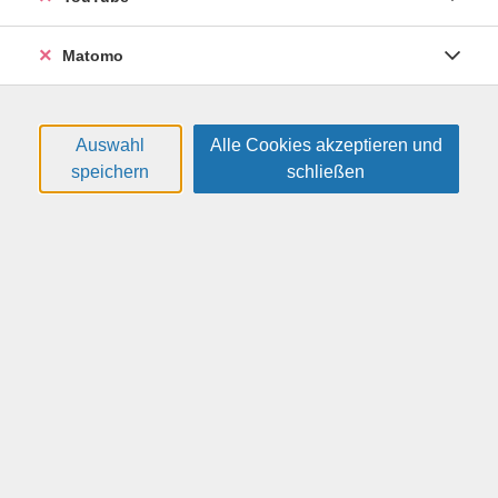
Filter
Matomo
Sortierung
Auswahl
Alle Cookies akzeptieren und
speichern
schließen
DIALOGISCHE Kommunikation nach David Bohm
Vertiefungsworkshop
26F1729
76,00 €
26.09.2026
09:30
—
16:30
Uhr
VHS, Annenstr. 10
Schweiker, Katrin
(freie Architektin,
zertifizierte Dialogprozess-Begleiterin)
​,
...