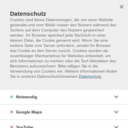
Skip to main content
Skip to page footer
×
Datenschutz
Cookies sind kleine Datenmengen, die von einer Website
gesendet und vom Webb rowser des Nutzers während des
Surfens auf dem Computer des Nutzers gespeichert
werden. Ihr Browser speichert jede Nachricht in einer
kleinen Datei, die Cookie genannt wird. Wenn Sie eine
weitere Seite vom Server anfordern, sendet Ihr Browser
das Cookie an den Server zurück. Cookies wurden als
zuverlässiger Mechanismus für Websites entwickelt, um
sich Informationen zu merken oder die Surf-Aktivitäten des
Benutzers aufzuzeichnen. Bitte willigen Sie in die
Verwendung von Cookies ein. Weitere Informationen finden
Mensch und Gesellschaft
Sie in unseren Datenschutzhinweisen.
Datenschutz
Persönlichkeit und Kommunikation
Kommunikation und Rhetorik
Notwendig
Loading...
Kommunikation und Rhetorik
Google Maps
Loading...
Veranstaltungen (
20
)
YouTube