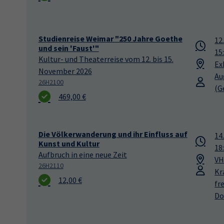
Studienreise Weimar "250 Jahre Goethe
12
und sein 'Faust'"
15
Kultur- und Theaterreise vom 12. bis 15.
Ex
November 2026
Au
26H2100
(G
469,00 €
Die Völkerwanderung und ihr Einfluss auf
14
Kunst und Kultur
18
Aufbruch in eine neue Zeit
VH
26H2110
Kr
12,00 €
fr
Do