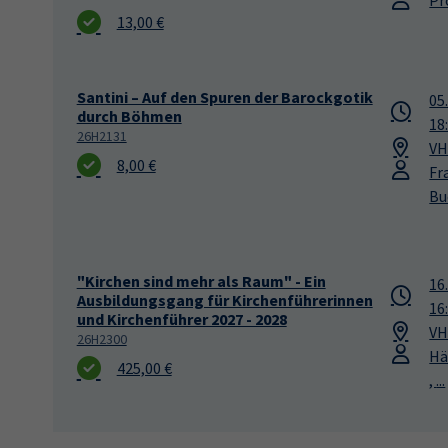
13,00 €
Santini – Auf den Spuren der Barockgotik
05
durch Böhmen
18
26H2131
VH
8,00 €
Fr
Bu
"Kirchen sind mehr als Raum" - Ein
16
Ausbildungsgang für Kirchenführerinnen
16
und Kirchenführer 2027 - 2028
VH
26H2300
Hä
425,00 €
,
...