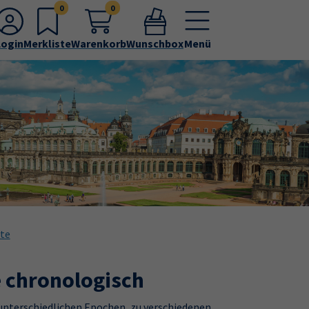
0
0
Login
Merkliste
Warenkorb
Wunschbox
Menü
hte
e chronologisch
nterschiedlichen Epochen, zu verschiedenen