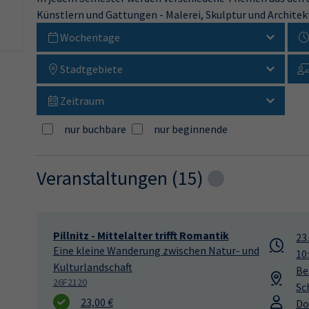
Künstlern und Gattungen - Malerei, Skulptur und Architekt
Wochentage
Stadtgebiete
Zeitraum
nur buchbare
nur beginnende
Veranstaltungen (
15
)
Loading...
Pillnitz - Mittelalter trifft Romantik
23
Eine kleine Wanderung zwischen Natur- und
10
Kulturlandschaft
Be
26F2120
Sc
23,00 €
Do