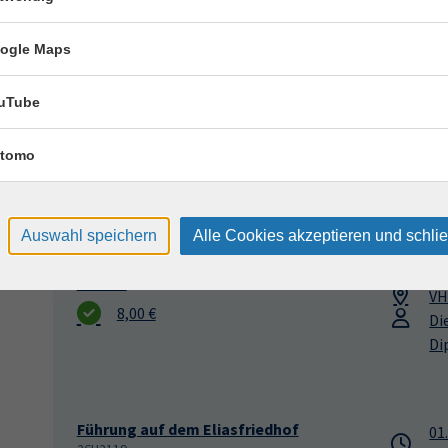
ogle Maps
Die Ikonografie des Großen Schlosshofes
19
zu Dresden
18
Fresken, Sgraffito-Darstellungen, Figuren-
uTube
VH
und Reliefplastiken
Ba
26H2116
tomo
12,00 €
Auswahl speichern
Alle Cookies akzeptieren und schli
Baltischer Glanz - Adel, Schlösser und
13
Herrenhäuser im Baltikum
18
26H2117
VH
8,00 €
Di
Di
Führung auf dem Eliasfriedhof
01