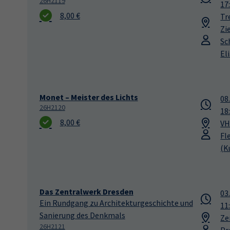
26H2119
17
8,00 €
Tr
Zi
Sc
El
Monet – Meister des Lichts
08
26H2120
18
8,00 €
VH
Fl
(K
Das Zentralwerk Dresden
03
Ein Rundgang zu Architekturgeschichte und
11
Sanierung des Denkmals
Ze
26H2121
Pr