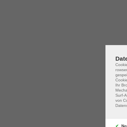
Dat
Cooki
rowse
gespei
Cookie
Ihr Br
Mechan
Surf-A
von Co
Daten
No