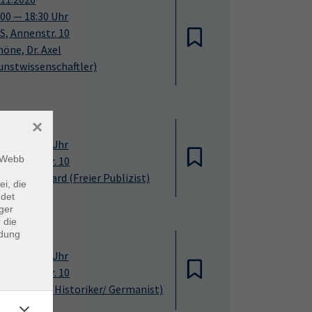
:00
—
18:30
Uhr
S, Annenstr. 10
höne, Dr. Axel
unstwissenschaftler)
×
.11.2026
:00
—
20:15
Uhr
m Webb
S, Annenstr. 10
hr, Dr. Eckhard
(Freier Publizist)
ei, die
ndet
ger
 die
ndung
.11.2026
:00
—
19:30
Uhr
S, Annenstr. 10
tz, Dr. Eric
(Historiker/ Germanist)