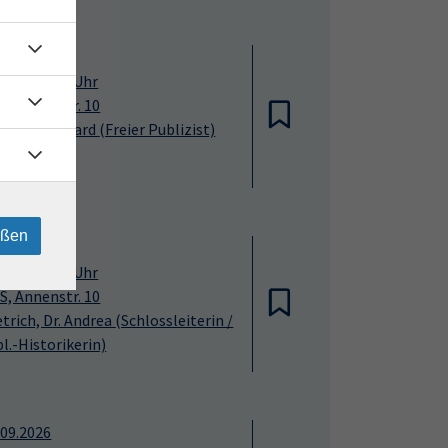
.11.2026
:00
—
20:15
Uhr
S, Annenstr. 10
hr, Dr. Eckhard
(Freier Publizist)
eßen
.01.2027
:00
—
19:30
Uhr
S, Annenstr. 10
etrich, Dr. Andrea
(Schlossleiterin /
pl.-Historikerin)
.09.2026