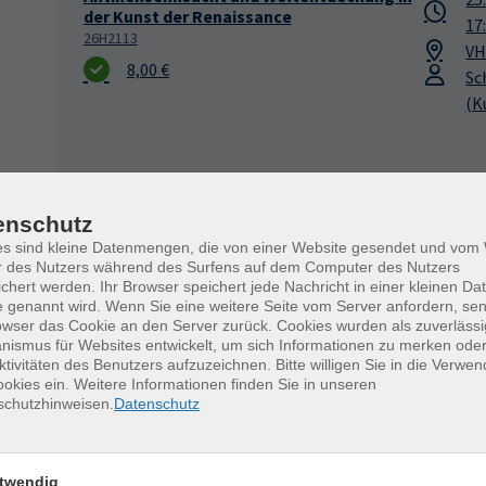
der Kunst der Renaissance
17
26H2113
VH
8,00 €
Sc
(K
Das Florenz der Medici
17
Ein kunst- und kulturhistorischer Vortrag
enschutz
18
26H2114
es sind kleine Datenmengen, die von einer Website gesendet und vo
VH
r des Nutzers während des Surfens auf dem Computer des Nutzers
12,00 €
Ba
chert werden. Ihr Browser speichert jede Nachricht in einer kleinen Dat
 genannt wird. Wenn Sie eine weitere Seite vom Server anfordern, se
owser das Cookie an den Server zurück. Cookies wurden als zuverlässi
ismus für Websites entwickelt, um sich Informationen zu merken oder
ktivitäten des Benutzers aufzuzeichnen. Bitte willigen Sie in die Verwe
Freiheit, Sicherheit, Gerechtigkeit –
26
okies ein. Weitere Informationen finden Sie in unseren
Lorenzettis Fresko von der guten und
18
schutzhinweisen.
Datenschutz
schlechten Regierung
VH
26H2115
Pil
8,00 €
twendig