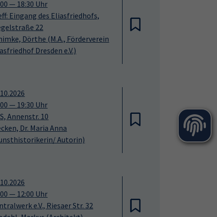
:00
—
18:30
Uhr
eff: Eingang des Eliasfriedhofs,
egelstraße 22
himke, Dörthe
(M.A., Förderverein
iasfriedhof Dresden e.V.)
.10.2026
:00
—
19:30
Uhr
S, Annenstr. 10
ecken, Dr. Maria Anna
unsthistorikerin/ Autorin)
.10.2026
:00
—
12:00
Uhr
ntralwerk e.V., Riesaer Str. 32
odehl, Markus
(Architekt)