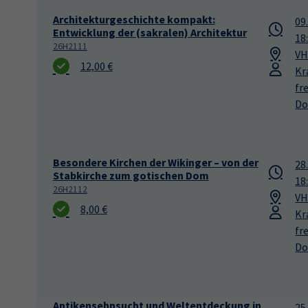
Architekturgeschichte kompakt:
09
Entwicklung der (sakralen) Architektur
18
26H2111
VH
12,00 €
Kr
fr
Do
Besondere Kirchen der Wikinger – von der
28
Stabkirche zum gotischen Dom
18
26H2112
VH
8,00 €
Kr
fr
Do
Antikensehnsucht und Weltentdeckung in
25