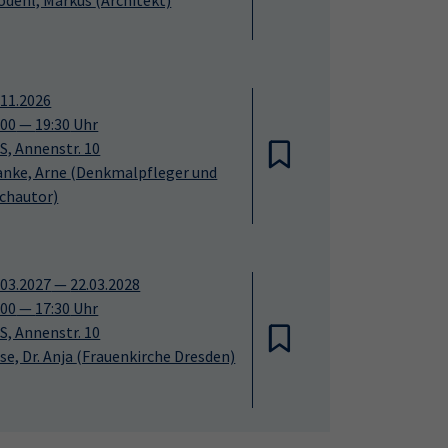
.11.2026
:00
—
19:30
Uhr
S, Annenstr. 10
anke, Arne
(Denkmalpfleger und
chautor)
.03.2027
—
22.03.2028
:00
—
17:30
Uhr
S, Annenstr. 10
se, Dr. Anja
(Frauenkirche Dresden)