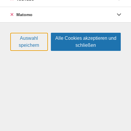
Matomo
Sommerkurse für unvergessliche
Sommertage
Auswahl
Alle Cookies akzeptieren und
speichern
schließen
Longboard-Kurs für Anfänger
15
(für Erwachsene und
Aug.
Jugendliche ab 13 Jahre)
Samstag, 15.08.2026,
11:00 – 12:30 Uhr
1 Termin
Nöthnitzer Str. 46 (beim
Beachvolleyballfeld)