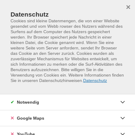
Skip to main content
Skip to page footer
×
Datenschutz
Cookies sind kleine Datenmengen, die von einer Website
gesendet und vom Webb rowser des Nutzers während des
Surfens auf dem Computer des Nutzers gespeichert
Unsere Kursleitenden
werden. Ihr Browser speichert jede Nachricht in einer
kleinen Datei, die Cookie genannt wird. Wenn Sie eine
weitere Seite vom Server anfordern, sendet Ihr Browser
das Cookie an den Server zurück. Cookies wurden als
Der Dozent konnte nicht gefunden werden.
zuverlässiger Mechanismus für Websites entwickelt, um
sich Informationen zu merken oder die Surf-Aktivitäten des
Benutzers aufzuzeichnen. Bitte willigen Sie in die
Verwendung von Cookies ein. Weitere Informationen finden
Sie in unseren Datenschutzhinweisen.
Datenschutz
Unser Leitbild
Unsere Kursleitenden
Jobs
Notwendig
VHS-Blog
VHS-Magazin
Google Maps
Qualitätsmanagement
YouTube