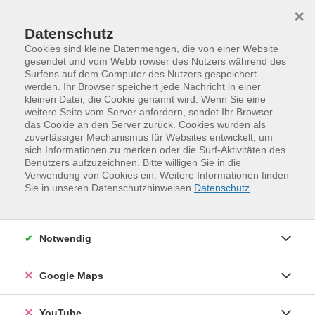
Skip to main content
Skip to page footer
×
Datenschutz
Cookies sind kleine Datenmengen, die von einer Website
gesendet und vom Webb rowser des Nutzers während des
Surfens auf dem Computer des Nutzers gespeichert
Unsere Kursleitenden
werden. Ihr Browser speichert jede Nachricht in einer
kleinen Datei, die Cookie genannt wird. Wenn Sie eine
weitere Seite vom Server anfordern, sendet Ihr Browser
Bechthold, Hannes
(Klettertrainer
das Cookie an den Server zurück. Cookies wurden als
zuverlässiger Mechanismus für Websites entwickelt, um
)
sich Informationen zu merken oder die Surf-Aktivitäten des
Benutzers aufzuzeichnen. Bitte willigen Sie in die
Verwendung von Cookies ein. Weitere Informationen finden
Loading...
Veranstaltungen (
0
)
Sie in unseren Datenschutzhinweisen.
Datenschutz
Filter
Notwendig
Sortierung
Google Maps
YouTube