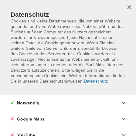
Skip to main content
Skip to page footer
×
Datenschutz
Cookies sind kleine Datenmengen, die von einer Website
gesendet und vom Webb rowser des Nutzers während des
Surfens auf dem Computer des Nutzers gespeichert
Unsere Kursleitenden
werden. Ihr Browser speichert jede Nachricht in einer
kleinen Datei, die Cookie genannt wird. Wenn Sie eine
weitere Seite vom Server anfordern, sendet Ihr Browser
das Cookie an den Server zurück. Cookies wurden als
Der Dozent konnte nicht gefunden werden.
zuverlässiger Mechanismus für Websites entwickelt, um
sich Informationen zu merken oder die Surf-Aktivitäten des
Benutzers aufzuzeichnen. Bitte willigen Sie in die
Verwendung von Cookies ein. Weitere Informationen finden
Sie in unseren Datenschutzhinweisen.
Datenschutz
Unser Leitbild
Unsere Kursleitenden
Jobs
Notwendig
VHS-Blog
VHS-Magazin
Google Maps
Qualitätsmanagement
YouTube