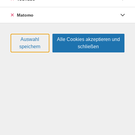
Matomo
Sommerkurse für unvergessliche
Sommertage
Auswahl
Alle Cookies akzeptieren und
speichern
schließen
Longboard-Kurs für Anfänger
15
(für Erwachsene und
Aug.
Jugendliche ab 13 Jahre)
Samstag, 15.08.2026,
11:00 – 12:30 Uhr
1 Termin
Nöthnitzer Str. 46 (beim
Beachvolleyballfeld)