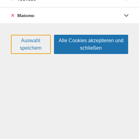
Diese Maßnahme wird mitfinanziert durch Steuermittel
Matomo
auf der Grundlage des vom Sächsischen Landtag
beschlossenen Haushaltes.
Auswahl
Alle Cookies akzeptieren und
speichern
schließen
gebührenfrei
Gebühr:
In den Warenkorb
Kursnummer:
25VSV2431
Start:
Ende:
Mi. 15.07.2026
Mi. 15.07.2026
16:00 Uhr
19:45 Uhr
1 Termin | 5 Unterrichtseinheiten