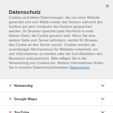
Skip to main content
Skip to page footer
×
Datenschutz
Cookies sind kleine Datenmengen, die von einer Website
gesendet und vom Webb rowser des Nutzers während des
Surfens auf dem Computer des Nutzers gespeichert
werden. Ihr Browser speichert jede Nachricht in einer
Programm
Verwenden statt Verschwenden
kleinen Datei, die Cookie genannt wird. Wenn Sie eine
Johannstadt – Vereinshaus Dürerstraße
weitere Seite vom Server anfordern, sendet Ihr Browser
Johannstadt – Juli 2026
das Cookie an den Server zurück. Cookies wurden als
zuverlässiger Mechanismus für Websites entwickelt, um
Fruchtige Zukunft - Obst & Beeren
sich Informationen zu merken oder die Surf-Aktivitäten des
pflegen, schneiden, lieben
Benutzers aufzuzeichnen. Bitte willigen Sie in die
Verwendung von Cookies ein. Weitere Informationen finden
Selbstversorgung
Sie in unseren Datenschutzhinweisen.
Datenschutz
Beerensträucher, Mini-Obstbäume, robuste Sorten: Wir
lernen die Basics zu Pflanzung, Schnitt und
Notwendig
Gesunderhaltung kennen, damit auch auf kleinem Raum
süße Ernten möglich sind.
Google Maps
Weitere Hinweise
Kofinanziert von der Europäischen Union
YouTube