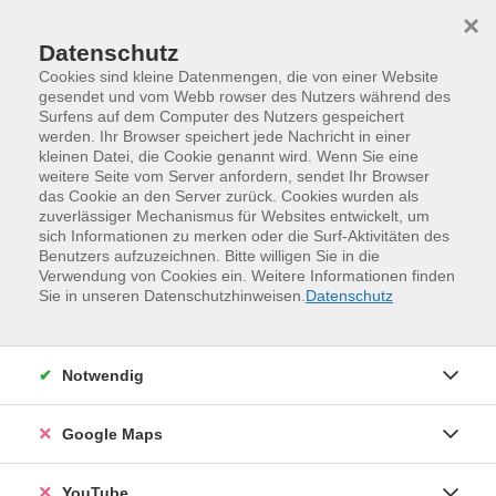
Skip to main content
Skip to page footer
×
Datenschutz
Cookies sind kleine Datenmengen, die von einer Website
gesendet und vom Webb rowser des Nutzers während des
Surfens auf dem Computer des Nutzers gespeichert
werden. Ihr Browser speichert jede Nachricht in einer
Programm
Verwenden statt Verschwenden
kleinen Datei, die Cookie genannt wird. Wenn Sie eine
Gorbitz – Helbigsdorfer Weg 1
Gorbitz – Juli 2026
weitere Seite vom Server anfordern, sendet Ihr Browser
das Cookie an den Server zurück. Cookies wurden als
Fruchtige Zukunft - Obst & Beeren
zuverlässiger Mechanismus für Websites entwickelt, um
pflegen, schneiden, lieben
sich Informationen zu merken oder die Surf-Aktivitäten des
Benutzers aufzuzeichnen. Bitte willigen Sie in die
Selbstversorgung
Verwendung von Cookies ein. Weitere Informationen finden
Sie in unseren Datenschutzhinweisen.
Datenschutz
Beerensträucher, Mini-Obstbäume, robuste Sorten: Wir
lernen die Basics zu Pflanzung, Schnitt und
Gesunderhaltung kennen, damit auch auf kleinem Raum
Notwendig
süße Ernten möglich sind.
Weitere Hinweise
Google Maps
Kofinanziert von der Europäischen Union
YouTube