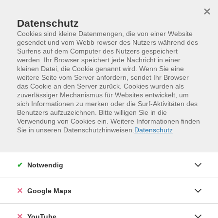
Skip to main content
Skip to page footer
×
Datenschutz
Cookies sind kleine Datenmengen, die von einer Website
gesendet und vom Webb rowser des Nutzers während des
Surfens auf dem Computer des Nutzers gespeichert
werden. Ihr Browser speichert jede Nachricht in einer
Programm
Sommerkurse
kleinen Datei, die Cookie genannt wird. Wenn Sie eine
Die Fünf »Tibeter«®
weitere Seite vom Server anfordern, sendet Ihr Browser
das Cookie an den Server zurück. Cookies wurden als
Kraftquelle für Lebensqualität (Sommerkurs)
zuverlässiger Mechanismus für Websites entwickelt, um
sich Informationen zu merken oder die Surf-Aktivitäten des
„Solange wir es nicht erfahren haben, sind es nur Worte.
Benutzers aufzuzeichnen. Bitte willigen Sie in die
Wenn wir es erfahren haben, werden Worte überflüssig.“
Verwendung von Cookies ein. Weitere Informationen finden
Sie in unseren Datenschutzhinweisen.
Datenschutz
Erleben sie es selbst, dieses einfache Energie- und
Fitnessprogramm für jede Frau und jeden Mann, egal
welchen Alters! Die Übungen nehmen nur wenig Zeit in
Notwendig
Anspruch, haben aber tiefgehende Wirkung. Durch die
Kombination von Bewegung, Atmung und geistiger
Google Maps
Aufmerksamkeit aktivieren und harmonisieren sie den
Fluss der Lebensenergie, der Grundlage von Gesundheit,
YouTube