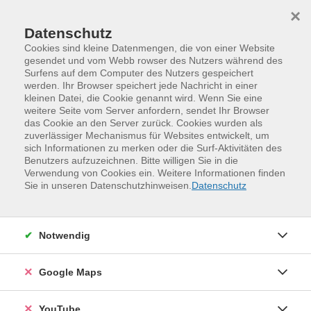
Skip to main content
Skip to page footer
×
Datenschutz
Cookies sind kleine Datenmengen, die von einer Website
gesendet und vom Webb rowser des Nutzers während des
Surfens auf dem Computer des Nutzers gespeichert
werden. Ihr Browser speichert jede Nachricht in einer
kleinen Datei, die Cookie genannt wird. Wenn Sie eine
weitere Seite vom Server anfordern, sendet Ihr Browser
das Cookie an den Server zurück. Cookies wurden als
zuverlässiger Mechanismus für Websites entwickelt, um
sich Informationen zu merken oder die Surf-Aktivitäten des
Benutzers aufzuzeichnen. Bitte willigen Sie in die
Verwendung von Cookies ein. Weitere Informationen finden
Programm
Sprachen und Verständigung
Sie in unseren Datenschutzhinweisen.
Datenschutz
Moderne und alte Fremdsprachen
Französisch
Grundkurse
Notwendig
Französisch für die Reise
Dieser Kurs bietet einen entspannten und
Google Maps
unterhaltsamen Einstieg in die französische Sprache.
Sie erlernen einfache Redewendungen und Fragen,
YouTube