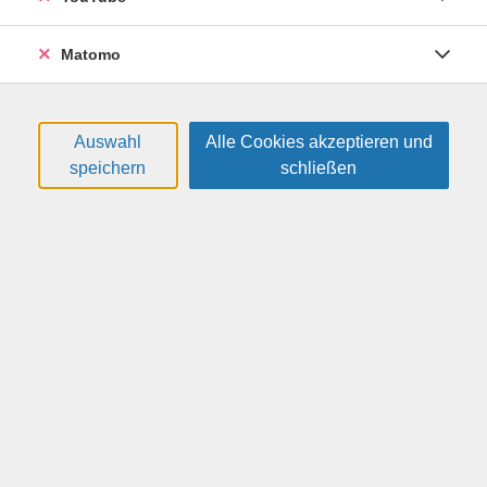
beginnt mit dem behutsamen Erlernen der Aussprache
und der Schriftzeichen. Bei vielen Aufgaben können Sie
Matomo
im Kurs selbst entscheiden, ob Sie lieber mit
Schriftzeichen oder Pinyin, dem offiziellen System zur
Umschrift der chinesischen Sprache in lateinische
Buchstaben, arbeiten möchten.
Auswahl
Alle Cookies akzeptieren und
speichern
schließen
Für die Erarbeitung eines soliden Grundwissens der
Stufe A1 werden in der Regel zwei bis drei Semester
benötigt.
Weitere Hinweise
Bitte mitbringen: "Lóng neu A1-A2" / Hybride Ausgabe
allango, Chinesisch für Anfänger / Kursbuch mit Audios
inklusive Lizenzschlüssel allango (24 Monate), ISBN
978-3-12-528969-7 / Klett- Verlag.
Termine
#
Datum
Uhrzeit