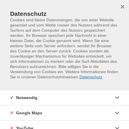
Skip to main content
Skip to page footer
×
Datenschutz
Cookies sind kleine Datenmengen, die von einer Website
gesendet und vom Webb rowser des Nutzers während des
Surfens auf dem Computer des Nutzers gespeichert
werden. Ihr Browser speichert jede Nachricht in einer
kleinen Datei, die Cookie genannt wird. Wenn Sie eine
weitere Seite vom Server anfordern, sendet Ihr Browser
das Cookie an den Server zurück. Cookies wurden als
zuverlässiger Mechanismus für Websites entwickelt, um
sich Informationen zu merken oder die Surf-Aktivitäten des
Benutzers aufzuzeichnen. Bitte willigen Sie in die
Verwendung von Cookies ein. Weitere Informationen finden
Programm
Sprachen und Verständigung
Sie in unseren Datenschutzhinweisen.
Datenschutz
Moderne und alte Fremdsprachen
Chinesisch
Chinesisch - Intensivgrundkurs in den
Notwendig
Winterferien, Stufe A1
Im Kurs wird in die chinesische Standardsprache
Google Maps
eingeführt, die den nördlichen Dialekt (Mandarin) zur
Grundlage hat. Der erste Kontakt zur neuen Sprache
YouTube