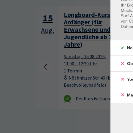
Ihr Br
Mechan
Longboard-Kurs für
15
Surf-A
Anfänger (für
von Co
Daten
Erwachsene und
Aug.
Jugendliche ab 13
Jahre)
No
Samstag, 15.08.2026,
11:00 – 12:30 Uhr
Go
1 Termin
Nöthnitzer Str. 46 (beim
Yo
Beachvolleyballfeld)
Ma