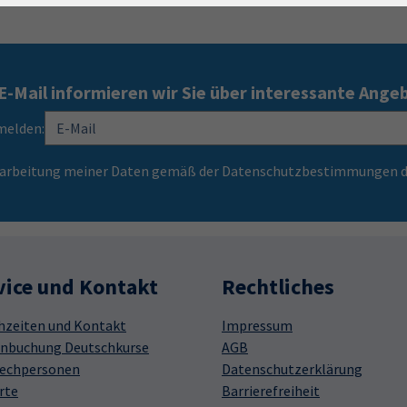
E-Mail informieren wir Sie über interessante Ange
melden:
Verarbeitung meiner Daten gemäß der Datenschutzbestimmungen d
vice und Kontakt
Rechtliches
hzeiten und Kontakt
Impressum
nbuchung Deutschkurse
AGB
echpersonen
Datenschutzerklärung
rte
Barrierefreiheit