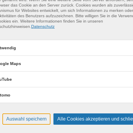
owser das Cookie an den Server zurück. Cookies wurden als zuverlässi
ismus für Websites entwickelt, um sich Informationen zu merken oder
Keramik kennenlernen
17
ktivitäten des Benutzers aufzuzeichnen. Bitte willigen Sie in die Verwe
okies ein. Weitere Informationen finden Sie in unseren
Montag, 17.08.2026,
schutzhinweisen.
Datenschutz
Aug.
09:30 – 12:30 Uhr
2 Termine
VHS, Annenstr. 10
twendig
ogle Maps
uTube
tomo
Auswahl speichern
Alle Cookies akzeptieren und schli