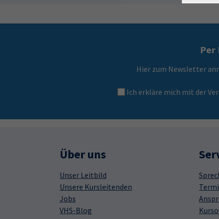
Per 
Hier zum Newsletter an
Ich erkläre mich mit der 
Über uns
Ser
Unser Leitbild
Sprec
Unsere Kursleitenden
Termi
Jobs
Anspr
VHS-Blog
Kurso