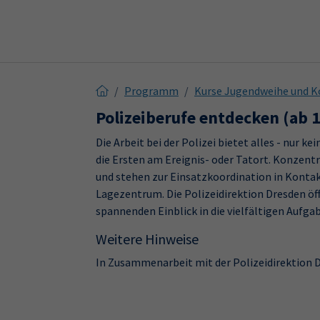
Skip to main content
Skip to page footer
Programm
Kurse Jugendweihe und K
Polizeiberufe entdecken (ab 
Die Arbeit bei der Polizei bietet alles - nur k
die Ersten am Ereignis- oder Tatort. Konzentr
und stehen zur Einsatzkoordination in Konta
Lagezentrum. Die Polizeidirektion Dresden öff
spannenden Einblick in die vielfältigen Aufgab
Weitere Hinweise
In Zusammenarbeit mit der Polizeidirektion 