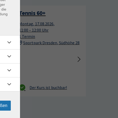
ger
 die
Tennis 60+
17
17
ndung
Montag, 17.08.2026,
Aug.
Aug.
11:00 – 12:00 Uhr
1 Termin
Sportpark Dresden, Südhöhe 28
eßen