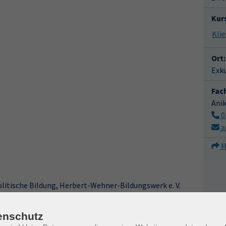
Kur
Ort:
Exk
Fac
Ani
0
a
M
litische Bildung, Herbert-Wehner-Bildungswerk e. V.
enschutz