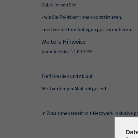
Dabei lernen Sie:
- wie Sie Politiker*innen kontaktieren.
- und wie Sie Ihre Anliegen gut formulieren.
Weitere Hinweise
Anmeldefrist: 21.09.2026
Treff Dresden und Ablauf:
Wird vorher per Mail mitgeteilt.
In Zusammenarbeit mit Netzwerk inklusive po
Dat