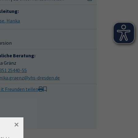
sleitung:
Kliese, Hanka
ursion
hliche Beratung:
ka Gränz
351 25440-55
nika.graenz@vhs-dresden.de
it Freunden teilen
×