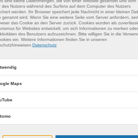
es sind kleine Datenmengen, die von einer Website gesendet und vo
r des Nutzers während des Surfens auf dem Computer des Nutzers
chert werden. Ihr Browser speichert jede Nachricht in einer kleinen Dat
 genannt wird. Wenn Sie eine weitere Seite vom Server anfordern, se
owser das Cookie an den Server zurück. Cookies wurden als zuverlässi
erkurse für unvergessliche Somme
ismus für Websites entwickelt, um sich Informationen zu merken oder
ktivitäten des Benutzers aufzuzeichnen. Bitte willigen Sie in die Verwe
okies ein. Weitere Informationen finden Sie in unseren
schutzhinweisen.
Datenschutz
Keramik kennenlernen
17
Montag, 17.08.2026,
Aug.
twendig
09:30 – 12:30 Uhr
2 Termine
ogle Maps
VHS, Annenstr. 10
uTube
tomo