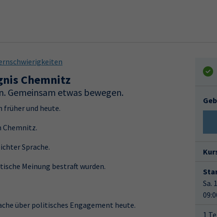
ernschwierigkeiten
gnis Chemnitz
ein. Gemeinsam etwas bewegen.
Geb
 früher und heute.
n Chemnitz.
ichter Sprache.
Kur
itische Meinung bestraft wurden.
Star
Sa. 
09:0
prache über politisches Engagement heute.
1 Te