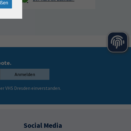
eßen
bote.
Anmelden
er VHS Dresden einverstanden.
Social Media