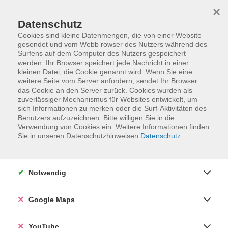
Skip to main content
Skip to page footer
×
Datenschutz
Cookies sind kleine Datenmengen, die von einer Website
gesendet und vom Webb rowser des Nutzers während des
Surfens auf dem Computer des Nutzers gespeichert
werden. Ihr Browser speichert jede Nachricht in einer
kleinen Datei, die Cookie genannt wird. Wenn Sie eine
weitere Seite vom Server anfordern, sendet Ihr Browser
das Cookie an den Server zurück. Cookies wurden als
zuverlässiger Mechanismus für Websites entwickelt, um
sich Informationen zu merken oder die Surf-Aktivitäten des
Benutzers aufzuzeichnen. Bitte willigen Sie in die
Verwendung von Cookies ein. Weitere Informationen finden
Programm
Sprachen und Verständigung
Sie in unseren Datenschutzhinweisen.
Datenschutz
Englisch für Alltag und Beruf
Englisch für den Alltag – Everyday English
Konversationskurse, Stufen A2, B1, B2 und C1
Notwendig
Google Maps
YouTube