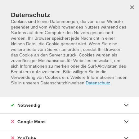
Skip to main content
Skip to page footer
×
Datenschutz
Cookies sind kleine Datenmengen, die von einer Website
gesendet und vom Webb rowser des Nutzers während des
Surfens auf dem Computer des Nutzers gespeichert
werden. Ihr Browser speichert jede Nachricht in einer
kleinen Datei, die Cookie genannt wird. Wenn Sie eine
weitere Seite vom Server anfordern, sendet Ihr Browser
das Cookie an den Server zurück. Cookies wurden als
zuverlässiger Mechanismus für Websites entwickelt, um
sich Informationen zu merken oder die Surf-Aktivitäten des
Benutzers aufzuzeichnen. Bitte willigen Sie in die
Verwendung von Cookies ein. Weitere Informationen finden
Programm
Kreativität und Gestaltung
Sie in unseren Datenschutzhinweisen.
Datenschutz
Malen und Zeichnen
Malen, Kunst und Lifestyle
Notwendig
Google Maps
YouTube