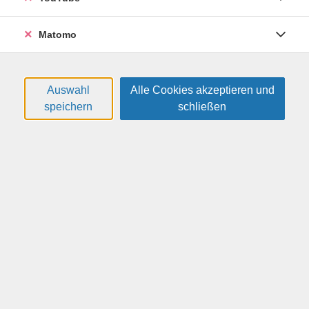
Matomo
Sketch Notes - graphische Notizen
Sketch Notes halten Einzug in Meetings und
Auswahl
Alle Cookies akzeptieren und
Konferenzen sowie Schulen und Hörsäle. Die
speichern
schließen
Kombination aus griffigen Stichwörtern und
einprägsamen, kleinen Piktogrammen erleichtert es,
Dinge lebendig zu visualisieren. Dabei erstreckt sich die
Anwendung nicht nur auf berufliche Kontexte, auch im
Alltag können Sie damit optische Hingucker gestalten.
In diesem kompakten Kurs erlernen Sie erste Elemente
und Figuren und werden überrascht sein, wie einfach es
ist, tolle Schaubilder zu erstellen. Dieser Kurs ist auch
für Einsteiger geeignet.
Weitere Hinweise