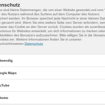
enschutz
Uhrzeit
es sind kleine Datenmengen, die von einer Website gesendet und vo
r des Nutzers während des Surfens auf dem Computer des Nutzers
16:30 — 18:00 Uhr
chert werden. Ihr Browser speichert jede Nachricht in einer kleinen Dat
 genannt wird. Wenn Sie eine weitere Seite vom Server anfordern, se
16:30 — 18:00 Uhr
owser das Cookie an den Server zurück. Cookies wurden als zuverlässi
ismus für Websites entwickelt, um sich Informationen zu merken oder
ktivitäten des Benutzers aufzuzeichnen. Bitte willigen Sie in die Verwe
16:30 — 18:00 Uhr
okies ein. Weitere Informationen finden Sie in unseren
schutzhinweisen.
Datenschutz
16:30 — 18:00 Uhr
16:30 — 18:00 Uhr
twendig
16:30 — 18:00 Uhr
ogle Maps
16:30 — 18:00 Uhr
uTube
tomo
bout Life, Work, This and
01.12.2026
—
15.12.2026