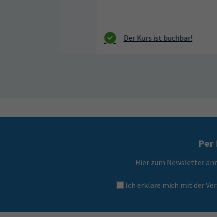
beim
Per 
Hier zum Newsletter an
Ich erkläre mich mit der 