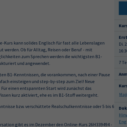
Kur
Ers
e-Kurs kann solides Englisch für fast alle Lebenslagen
Di. 
ut werden. Ob für Alltag, Reisen oder Beruf - mit
16:3
lichkeiten zum Sprechen werden die wichtigsten B1-
7 Te
ukturiert und angewendet.
Anm
rsten B1-Kenntnissen, die vorankommen, nach einer Pause
nfach einsteigen und step-by-step zum Ziel! Neue
Kur
 Für einen entspannten Start wird zunächst das
sen kurz aktiviert, ehe es im B1-Stoff weitergeht.
ntnisse bzw. verschüttete Realschulkenntnisse oder 5 bis 6
Dok
Hin
Eng
ersation gibt es im Dezember den Online-Kurs 26H339494 -