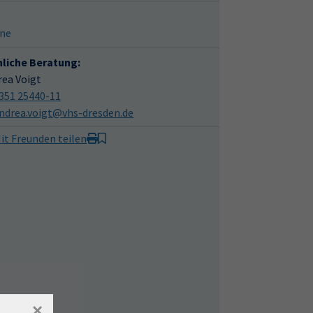
ine
hliche Beratung:
rea Voigt
351 25440-11
ndrea.voigt@vhs-dresden.de
it Freunden teilen
×