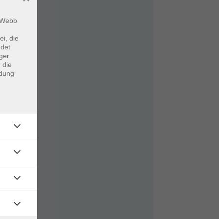
m Webb
ei, die
ndet
ger
 die
ndung