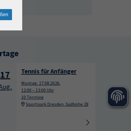
eßen
rtage
Tennis für Anfänger
17
17
Montag, 17.08.2026,
Aug.
Aug.
12:00 – 13:00 Uhr
10 Termine
Sportpark Dresden, Südhöhe 28