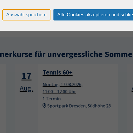
3x | 16:30 — 18:00
Uhr
Auswahl speichern
Alle Cookies akzeptieren und schli
erkurse für unvergessliche Somme
Tennis 60+
17
Montag, 17.08.2026,
Aug.
11:00 – 12:00 Uhr
1 Termin
Sportpark Dresden, Südhöhe 28