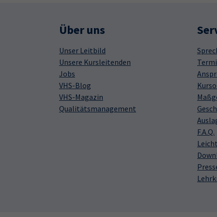
Über uns
Ser
Unser Leitbild
Sprec
Unsere Kursleitenden
Termi
Jobs
Anspr
VHS-Blog
Kurso
VHS-Magazin
Maßge
Qualitätsmanagement
Gesch
Ausla
F.A.Q.
Leich
Down
Press
Lehrk