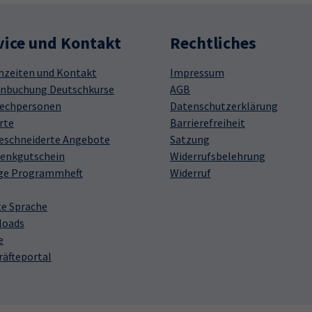
vice und Kontakt
Rechtliches
hzeiten und Kontakt
Impressum
nbuchung Deutschkurse
AGB
echpersonen
Datenschutzerklärung
rte
Barrierefreiheit
schneiderte Angebote
Satzung
enkgutschein
Widerrufsbelehrung
ge Programmheft
Widerruf
te Sprache
loads
e
räfteportal