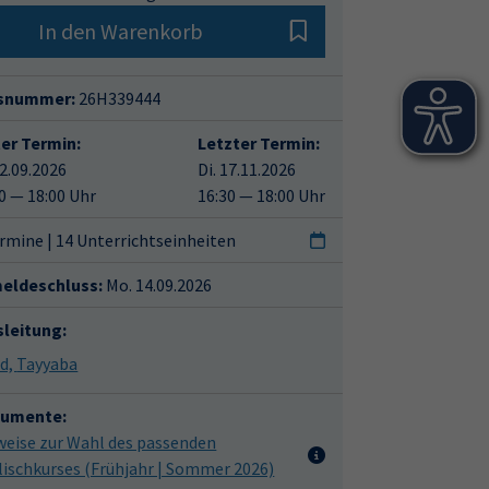
In den Warenkorb
snummer:
26H339444
ter Termin:
Letzter Termin:
22.09.2026
Di. 17.11.2026
0 — 18:00 Uhr
16:30 — 18:00 Uhr
rmine | 14 Unterrichtseinheiten
eldeschluss:
Mo. 14.09.2026
sleitung:
Majid, Tayyaba
umente:
weise zur Wahl des passenden
lischkurses (Frühjahr | Sommer 2026)