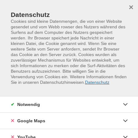
Skip to main content
Skip to page footer
×
Datenschutz
Cookies sind kleine Datenmengen, die von einer Website
gesendet und vom Webb rowser des Nutzers während des
Surfens auf dem Computer des Nutzers gespeichert
werden. Ihr Browser speichert jede Nachricht in einer
kleinen Datei, die Cookie genannt wird. Wenn Sie eine
weitere Seite vom Server anfordern, sendet Ihr Browser
das Cookie an den Server zurück. Cookies wurden als
zuverlässiger Mechanismus für Websites entwickelt, um
sich Informationen zu merken oder die Surf-Aktivitäten des
Benutzers aufzuzeichnen. Bitte willigen Sie in die
Verwendung von Cookies ein. Weitere Informationen finden
Programm
Beruf und Arbeitswelt
Sie in unseren Datenschutzhinweisen.
Datenschutz
Qualifikationen und Fachkompetenzen
Hochsensible Kinder erkennen und
Notwendig
fördern
Fortbildung für pädagogische Fachkräfte
Google Maps
In Kita und Tagespflege kommen Kinder mit unzähligen
Reizen in Berührung. Manche Kinder sind jedoch
YouTube