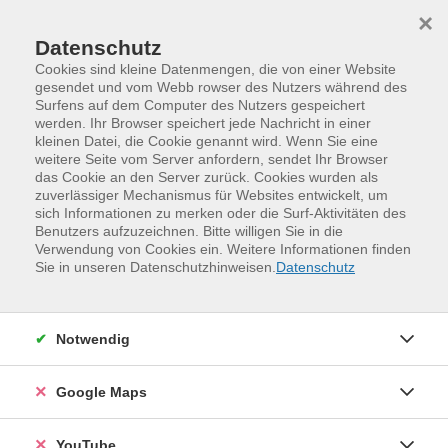
Skip to main content
Skip to page footer
×
Datenschutz
Cookies sind kleine Datenmengen, die von einer Website
gesendet und vom Webb rowser des Nutzers während des
Surfens auf dem Computer des Nutzers gespeichert
werden. Ihr Browser speichert jede Nachricht in einer
kleinen Datei, die Cookie genannt wird. Wenn Sie eine
weitere Seite vom Server anfordern, sendet Ihr Browser
das Cookie an den Server zurück. Cookies wurden als
zuverlässiger Mechanismus für Websites entwickelt, um
sich Informationen zu merken oder die Surf-Aktivitäten des
Benutzers aufzuzeichnen. Bitte willigen Sie in die
Verwendung von Cookies ein. Weitere Informationen finden
Programm
Sprachen und Verständigung
Sie in unseren Datenschutzhinweisen.
Datenschutz
Englisch für Alltag und Beruf
Englisch für den Alltag – Everyday English
Konversationskurse, Stufen A2, B1, B2 und C1
Notwendig
Google Maps
YouTube