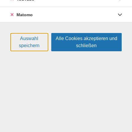
Bitte mitbringen: leichte Trainings- oder Laufschuhe
mit wenig Profil, bequeme sportliche Kleidung,
Matomo
Getränk.
Termine
Auswahl
Alle Cookies akzeptieren und
#
Datum
Uhrzeit
speichern
schließen
Montag, 03.08.2026
19:15 — 20:15 Uhr
1
Montag, 10.08.2026
19:15 — 20:15 Uhr
2
Montag, 17.08.2026
19:15 — 20:15 Uhr
3
Montag, 24.08.2026
19:15 — 20:15 Uhr
4
Montag, 31.08.2026
19:15 — 20:15 Uhr
5