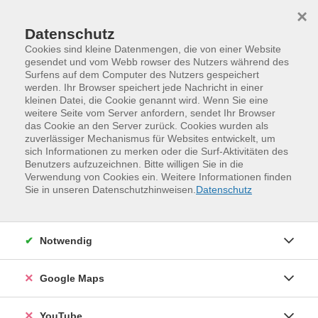
Skip to main content
Skip to page footer
×
Datenschutz
Cookies sind kleine Datenmengen, die von einer Website
gesendet und vom Webb rowser des Nutzers während des
Surfens auf dem Computer des Nutzers gespeichert
werden. Ihr Browser speichert jede Nachricht in einer
Programm
Sommerkurse
kleinen Datei, die Cookie genannt wird. Wenn Sie eine
Zumba®-Fitness (Sommerkurs)
weitere Seite vom Server anfordern, sendet Ihr Browser
das Cookie an den Server zurück. Cookies wurden als
Zumba ist ein lateinamerikanisch inspiriertes Tanz-
zuverlässiger Mechanismus für Websites entwickelt, um
sich Informationen zu merken oder die Surf-Aktivitäten des
Fitness-Workout, das sich aus internationaler Musik und
Benutzers aufzuzeichnen. Bitte willigen Sie in die
verschiedensten Tanzströmungen zusammensetzt. Das
Verwendung von Cookies ein. Weitere Informationen finden
dynamische, begeisternde und effektive Training
Sie in unseren Datenschutzhinweisen.
Datenschutz
verbessert die Ausdauer und dient dem Muskelaufbau
von Gesäß, Beinen, Armen, Körpermitte und
Bauchmuskeln. Im Vordergrund steht nicht die
Notwendig
Perfektion, sondern der Spaß an der Bewegung und der
Musik.
Google Maps
Weitere Hinweise
YouTube