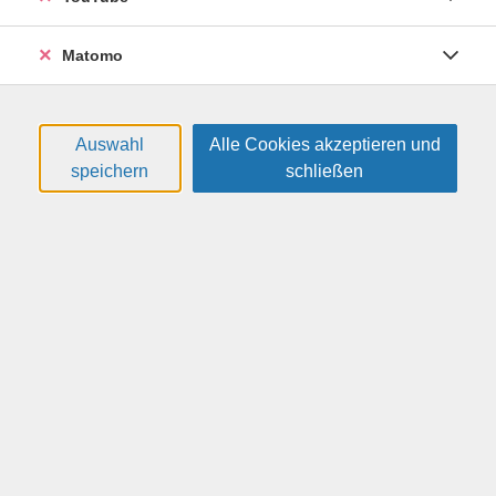
ist nicht möglich. Der Gutschein ist 3 Jahre lang gültig.
Matomo
Die Buchung ist möglich:
Auswahl
Alle Cookies akzeptieren und
speichern
schließen
• über den Onlinekauf, der Gutschein wird Ihnen per E-
Mail zugeschickt
• in der Geschäftsstelle: Mo. – Mi. 9 – 12 Uhr und Do. 15 –
18 Uhr
• im Standort in Gorbitz: Mo. 15 – 18 Uhr
• telefonisch unter Tel. (0351) 254 40-0
• per E-Mail unter post@vhs-dresden.de