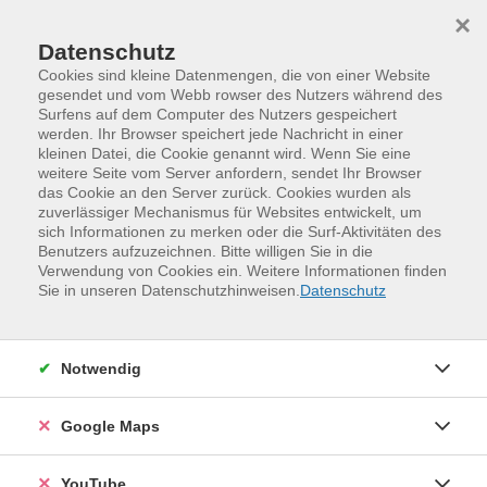
Skip to main content
Skip to page footer
×
Datenschutz
Cookies sind kleine Datenmengen, die von einer Website
gesendet und vom Webb rowser des Nutzers während des
Surfens auf dem Computer des Nutzers gespeichert
Geschenkgutschein
werden. Ihr Browser speichert jede Nachricht in einer
kleinen Datei, die Cookie genannt wird. Wenn Sie eine
Ob Geburtstag oder Jubiläum oder ... Anlässe gibt es
weitere Seite vom Server anfordern, sendet Ihr Browser
immer! Wie wäre es mit einem Geschenk-Gutschein
das Cookie an den Server zurück. Cookies wurden als
für einen Kurs der Volkshochschule Dresden? Mit
zuverlässiger Mechanismus für Websites entwickelt, um
sich Informationen zu merken oder die Surf-Aktivitäten des
einem Gutschein kann die oder der Beschenkte aus
Benutzers aufzuzeichnen. Bitte willigen Sie in die
den Angeboten der Volkshochschule Dresden frei
Verwendung von Cookies ein. Weitere Informationen finden
wählen.
Sie in unseren Datenschutzhinweisen.
Datenschutz
Notwendig
Der Gutschein kann bei einer Kursbuchung in unserer
Geschäftsstelle (Annenstraße 10) oder in unserem
Google Maps
Standort in Gorbitz (Helbigsdorfer Weg 1) oder bei der
Online-Buchung unter Verwendung der Gutschein-Nr.
und des Codes eingesetzt werden. Eine Barauszahlung
YouTube