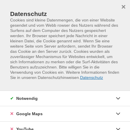
Skip to main content
Skip to page footer
×
Datenschutz
Cookies sind kleine Datenmengen, die von einer Website
gesendet und vom Webb rowser des Nutzers während des
Surfens auf dem Computer des Nutzers gespeichert
werden. Ihr Browser speichert jede Nachricht in einer
online-vhs-Sachsen
kleinen Datei, die Cookie genannt wird. Wenn Sie eine
Loading...
weitere Seite vom Server anfordern, sendet Ihr Browser
das Cookie an den Server zurück. Cookies wurden als
online-vhs-Sachsen
zuverlässiger Mechanismus für Websites entwickelt, um
sich Informationen zu merken oder die Surf-Aktivitäten des
Loading...
Veranstaltungen (
82
)
Benutzers aufzuzeichnen. Bitte willigen Sie in die
Verwendung von Cookies ein. Weitere Informationen finden
Sie in unseren Datenschutzhinweisen.
Datenschutz
Filter
Sortierung
Notwendig
Google Maps
Deutsch als Fremdsprache - Grammatik B1 - die
Grammatik-Baustelle (online)
YouTube