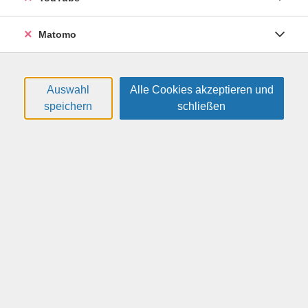
26DM801
185,00 €
Matomo
18.09.2026
—
30.10.2026
16:00
—
17:30
Uhr
online
Auswahl
Alle Cookies akzeptieren und
Kroupa, Diana
(Bc.)
speichern
schließen
"Mach doch, was du willst“ – persönliche Ziele
finden und erreichen
26F1714
24,00 €
20.08.2026
18:00
—
20:15
Uhr
online