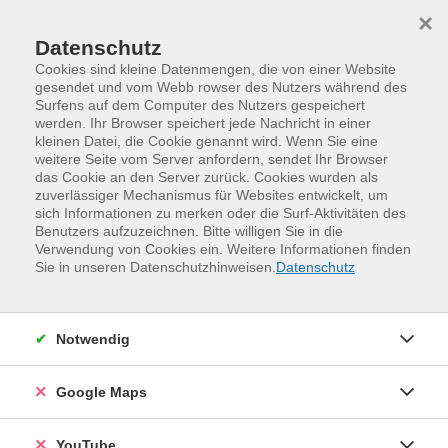
Skip to main content
Skip to page footer
×
Datenschutz
Cookies sind kleine Datenmengen, die von einer Website
gesendet und vom Webb rowser des Nutzers während des
Surfens auf dem Computer des Nutzers gespeichert
Alexander, der Genügsame
werden. Ihr Browser speichert jede Nachricht in einer
kleinen Datei, die Cookie genannt wird. Wenn Sie eine
35 Jahre, aus Russland
weitere Seite vom Server anfordern, sendet Ihr Browser
das Cookie an den Server zurück. Cookies wurden als
zuverlässiger Mechanismus für Websites entwickelt, um
sich Informationen zu merken oder die Surf-Aktivitäten des
Benutzers aufzuzeichnen. Bitte willigen Sie in die
Alexander sieht glücklich aus. Er hat eine gut bezahlte
Verwendung von Cookies ein. Weitere Informationen finden
Arbeit, eine Wohnung und einen vollen Kühlschrank.
Sie in unseren Datenschutzhinweisen.
Datenschutz
Besonders gern isst er das, was er selbst gekocht hat – zum
Beispiel Borschtsch oder Pelmeni. Zwar schmecken die
nicht so gut wie bei seiner Schwester, aber sie schmecken
Notwendig
nach Heimat. Er freut sich, wenn er den Kühlschrank
aufmacht und alles noch genauso darin liegt, wie er es
Google Maps
hineingelegt hat.
YouTube