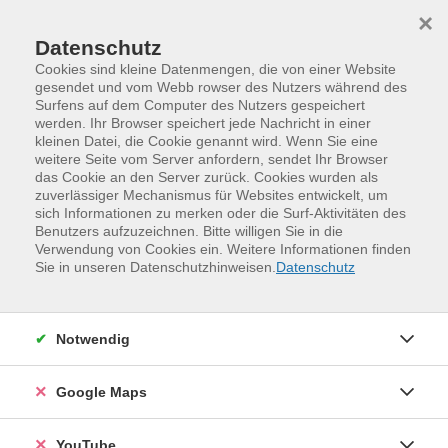
Skip to main content
Skip to page footer
×
Datenschutz
Cookies sind kleine Datenmengen, die von einer Website
gesendet und vom Webb rowser des Nutzers während des
Surfens auf dem Computer des Nutzers gespeichert
werden. Ihr Browser speichert jede Nachricht in einer
kleinen Datei, die Cookie genannt wird. Wenn Sie eine
weitere Seite vom Server anfordern, sendet Ihr Browser
das Cookie an den Server zurück. Cookies wurden als
zuverlässiger Mechanismus für Websites entwickelt, um
sich Informationen zu merken oder die Surf-Aktivitäten des
Benutzers aufzuzeichnen. Bitte willigen Sie in die
Verwendung von Cookies ein. Weitere Informationen finden
Kreativität und Gestaltung
Malen und Zeichnen
Sie in unseren Datenschutzhinweisen.
Datenschutz
Malen und Zeichnen
Loading...
Notwendig
Malen und Zeichnen
Google Maps
Weitere Informationen anzeigen
Veranstaltungen (
13
)
Loading...
YouTube