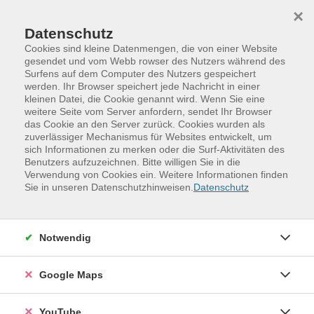
Skip to main content
Skip to page footer
×
Datenschutz
Cookies sind kleine Datenmengen, die von einer Website
gesendet und vom Webb rowser des Nutzers während des
Surfens auf dem Computer des Nutzers gespeichert
werden. Ihr Browser speichert jede Nachricht in einer
Programm
Verwenden statt Verschwenden
kleinen Datei, die Cookie genannt wird. Wenn Sie eine
Gorbitz – Helbigsdorfer Weg 1
Gorbitz – Juni 2026
weitere Seite vom Server anfordern, sendet Ihr Browser
das Cookie an den Server zurück. Cookies wurden als
Pause vom Alltag? Komm vorbei!
zuverlässiger Mechanismus für Websites entwickelt, um
Begegnung
sich Informationen zu merken oder die Surf-Aktivitäten des
Benutzers aufzuzeichnen. Bitte willigen Sie in die
In den Wochen zwischen den Workshops ist Zeit zum
Verwendung von Cookies ein. Weitere Informationen finden
Quatschen, Kochen, Probieren und einfach
Sie in unseren Datenschutzhinweisen.
Datenschutz
Zusammensein. Hier kannst du neue Leute treffen, Ideen
weiterspinnen oder einfach mitessen und genießen.
Manchmal gibt es kleine Aktionen, manchmal einfach
Notwendig
gute Gespräche – aber immer was Leckeres und gute
Laune. Ganz ohne Anmeldung, ohne Stress – einfach
Google Maps
reinkommen, mitlachen und dabei sein!
YouTube