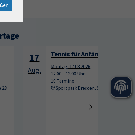
eßen
rtage
Tennis für Anfänger
17
17
Montag, 17.08.2026,
Aug.
Aug.
12:00 – 13:00 Uhr
10 Termine
Sportpark Dresden, Südhöhe 28