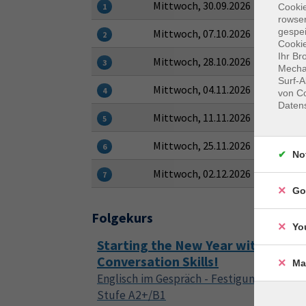
Mittwoch, 30.09.2026
Cooki
1
rowse
gespei
Mittwoch, 07.10.2026
2
Cookie
Ihr Br
Mittwoch, 28.10.2026
3
Mechan
Surf-A
Mittwoch, 04.11.2026
4
von Co
Daten
Mittwoch, 11.11.2026
5
Mittwoch, 25.11.2026
6
No
Mittwoch, 02.12.2026
7
Go
Folgekurs
Yo
Starting the New Year with Englis
Conversation Skills!
Ma
Englisch im Gespräch - Festigungs- und T
Stufe A2+/B1