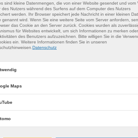
08:30 — 11:40 Uhr
es sind kleine Datenmengen, die von einer Website gesendet und vo
r des Nutzers während des Surfens auf dem Computer des Nutzers
chert werden. Ihr Browser speichert jede Nachricht in einer kleinen Dat
08:30 — 11:40 Uhr
 genannt wird. Wenn Sie eine weitere Seite vom Server anfordern, se
owser das Cookie an den Server zurück. Cookies wurden als zuverlässi
08:30 — 11:40 Uhr
ismus für Websites entwickelt, um sich Informationen zu merken oder
ktivitäten des Benutzers aufzuzeichnen. Bitte willigen Sie in die Verwe
08:30 — 11:40 Uhr
okies ein. Weitere Informationen finden Sie in unseren
schutzhinweisen.
Datenschutz
08:30 — 11:40 Uhr
08:30 — 11:40 Uhr
twendig
08:30 — 11:40 Uhr
ogle Maps
uTube
h – Strengthening
13.01.2027
—
03.02.2027
tomo
rainingskurs zu Jahresbeginn,
4x | 08:30 — 11:40
Uhr