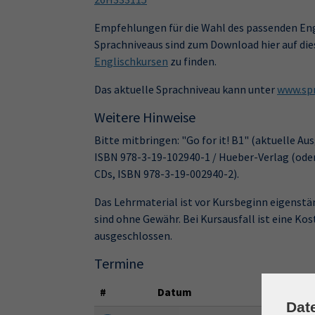
Empfehlungen für die Wahl des passenden Eng
Sprachniveaus sind zum Download hier auf die
Englischkursen
zu finden.
Das aktuelle Sprachniveau kann unter
www.spr
Weitere Hinweise
Bitte mitbringen: "Go for it! B1" (aktuelle Au
ISBN 978-3-19-102940-1 / Hueber-Verlag (oder
CDs, ISBN 978-3-19-002940-2).
Das Lehrmaterial ist vor Kursbeginn eigenst
sind ohne Gewähr. Bei Kursausfall ist eine K
ausgeschlossen.
Termine
#
Datum
Dat