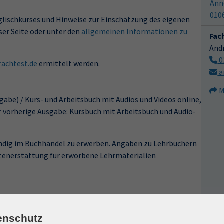
Ann
010
lischkurses und Hinweise zur Einschätzung des eigenen
ser Seite oder unter den
allgemeinen Informationen zu
Fac
And
0
achtest.de
ermittelt werden.
a
M
sgabe) / Kurs- und Arbeitsbuch mit Audios und Videos online,
 vorherige Ausgabe: Kursbuch mit Arbeitsbuch und Audio-
ändig im Buchhandel zu erwerben. Angaben zu Lehrbüchern
ostenerstattung für erworbene Lehrmaterialien
Uhrzeit
enschutz