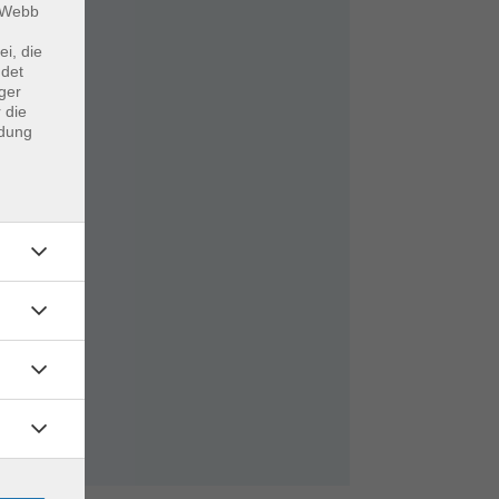
m Webb
ei, die
ndet
ger
 die
ndung