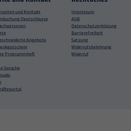
hzeiten und Kontakt
Impressum
nbuchung Deutschkurse
AGB
echpersonen
Datenschutzerklärung
rte
Barrierefreiheit
schneiderte Angebote
Satzung
enkgutschein
Widerrufsbelehrung
ge Programmheft
Widerruf
te Sprache
loads
e
räfteportal