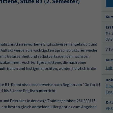
ittene, Stufe B1 (2. Semester)
Kur
Ers
Mi. 
08:3
ernabschnitten erworbene Englischwissen angeknüpft und
7 Te
m Auftakt werden die wichtigsten Sprachstrukturen wieder
 mit Gelassenheit und Selbstvertrauen den nächsten
Kur
anzukommen. Auch Fortgeschrittene, die nach einer
auffrischen und festigen möchten, werden herzlich in die
Dok
te B1-Kenntnisse idealerweise nach Beginn von "Go for it!
Hin
4 bis 5 Jahre Englischunterricht.
Eng
n und Erlerntes in der extra Trainingseinheit 26H333115
Ort:
- am besten gleich anmelden! Hier geht es zum Angebot:
VHS