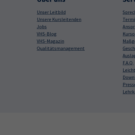
Unser Leitbild
Sprec
Unsere Kursleitenden
Termi
Jobs
Anspr
VHS-Blog
Kurso
VHS-Magazin
Maßge
Qualitätsmanagement
Gesch
Ausla
F.A.Q.
Leich
Down
Press
Lehrk