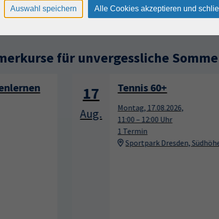
Auswahl speichern
Alle Cookies akzeptieren und schli
erkurse für unvergessliche Somme
Tennis 60+
17
Montag, 17.08.2026,
Aug.
11:00 – 12:00 Uhr
1 Termin
Sportpark Dresden, Südhöhe 28