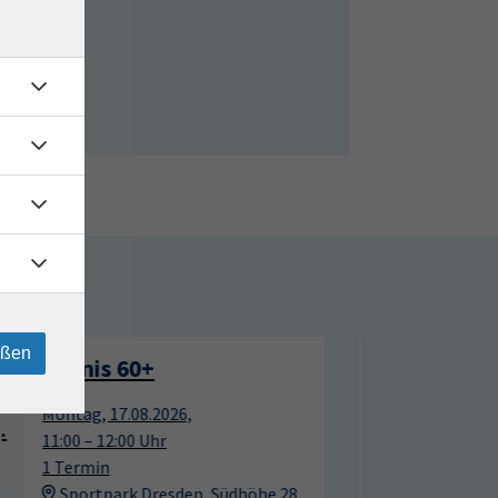
rtage
eßen
Tennis für Anfänger
17
17
Montag, 17.08.2026,
Aug.
Aug.
12:00 – 13:00 Uhr
10 Termine
Sportpark Dresden, Südhöhe 28