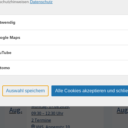
18:00 — 20:30 Uhr
schutzhinweisen.
Datenschutz
twendig
munication B2
16.09.2026
—
04.11.2026
ogle Maps
6x | 18:00 — 20:30 Uhr
uTube
tomo
erkurse für unvergessliche Somme
Auswahl speichern
Alle Cookies akzeptieren und schli
Tennis 60+
17
Montag, 17.08.2026,
Aug.
11:00 – 12:00 Uhr
1 Termin
Sportpark Dresden, Südhöhe 28