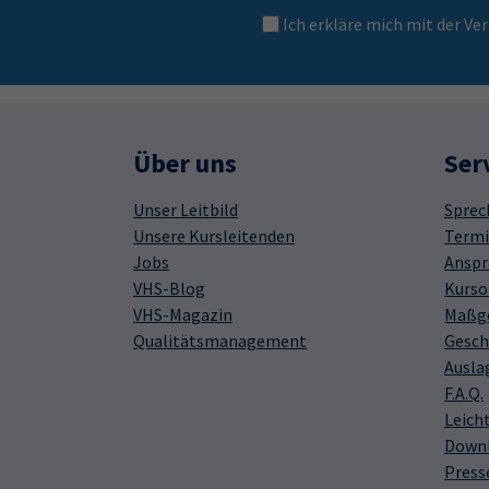
Ich erkläre mich mit der 
Über uns
Ser
Unser Leitbild
Sprec
Unsere Kursleitenden
Termi
Jobs
Anspr
VHS-Blog
Kurso
VHS-Magazin
Maßge
Qualitätsmanagement
Gesch
Ausla
F.A.Q.
Leich
Down
Press