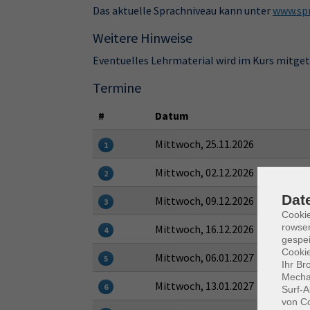
Das aktuelle Sprachniveau kann unter
www.spr
Weitere Hinweise
Eventuelles Lehrmaterial wird im Kurs mitge
Termine
#
Datum
Mittwoch, 25.11.2026
1
Mittwoch, 02.12.2026
2
Dat
Mittwoch, 09.12.2026
3
Cooki
rowse
Mittwoch, 16.12.2026
4
gespei
Cookie
Mittwoch, 06.01.2027
5
Ihr Br
Mechan
Mittwoch, 13.01.2027
6
Surf-A
von Co