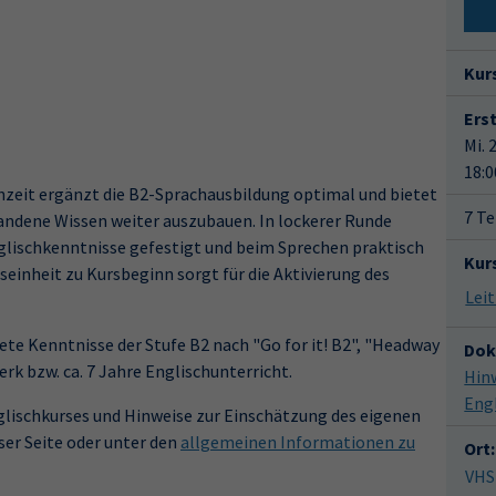
Kur
Ers
Mi. 
18:0
chzeit ergänzt die B2-Sprachausbildung optimal und bietet
7 Te
handene Wissen weiter auszubauen. In lockerer Runde
glischkenntnisse gefestigt und beim Sprechen praktisch
Kur
inheit zu Kursbeginn sorgt für die Aktivierung des
ete Kenntnisse der Stufe B2 nach "Go for it! B2", "Headway
Dok
k bzw. ca. 7 Jahre Englischunterricht.
Hin
Eng
lischkurses und Hinweise zur Einschätzung des eigenen
ser Seite oder unter den
allgemeinen Informationen zu
Ort:
VHS