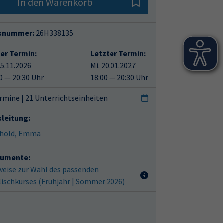
In den Warenkorb
snummer:
26H338135
ter Termin:
Letzter Termin:
25.11.2026
Mi. 20.01.2027
0 — 20:30 Uhr
18:00 — 20:30 Uhr
rmine | 21 Unterrichtseinheiten
sleitung:
Leithold, Emma
umente:
weise zur Wahl des passenden
lischkurses (Frühjahr | Sommer 2026)