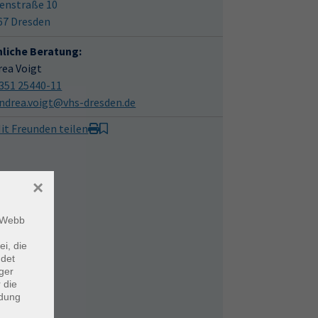
enstraße 10
67 Dresden
hliche Beratung:
rea Voigt
351 25440-11
ndrea.voigt@vhs-dresden.de
it Freunden teilen
×
m Webb
ei, die
ndet
ger
 die
ndung