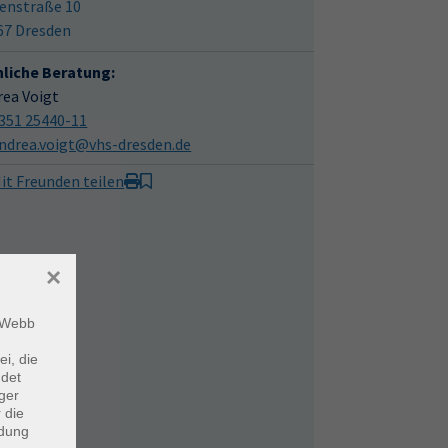
enstraße 10
67 Dresden
hliche Beratung:
rea Voigt
351 25440-11
ndrea.voigt@vhs-dresden.de
it Freunden teilen
×
m Webb
ei, die
ndet
ger
 die
ndung