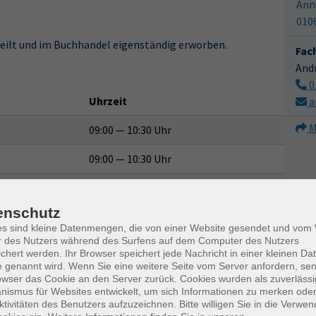
Ann
010
teilt und im Buchhandel eigenständig erworben.
Fac
And
0
Uhrzeit
a
M
09:00 — 10:30 Uhr
09:00 — 10:30 Uhr
09:00 — 10:30 Uhr
enschutz
09:00 — 10:30 Uhr
es sind kleine Datenmengen, die von einer Website gesendet und vo
r des Nutzers während des Surfens auf dem Computer des Nutzers
09:00 — 10:30 Uhr
chert werden. Ihr Browser speichert jede Nachricht in einer kleinen Dat
 genannt wird. Wenn Sie eine weitere Seite vom Server anfordern, se
09:00 — 10:30 Uhr
owser das Cookie an den Server zurück. Cookies wurden als zuverlässi
ismus für Websites entwickelt, um sich Informationen zu merken oder
09:00 — 10:30 Uhr
ktivitäten des Benutzers aufzuzeichnen. Bitte willigen Sie in die Verwe