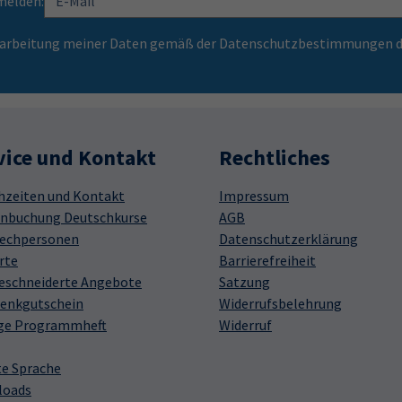
melden:
Verarbeitung meiner Daten gemäß der Datenschutzbestimmungen d
vice und Kontakt
Rechtliches
hzeiten und Kontakt
Impressum
nbuchung Deutschkurse
AGB
echpersonen
Datenschutzerklärung
rte
Barrierefreiheit
schneiderte Angebote
Satzung
enkgutschein
Widerrufsbelehrung
ge Programmheft
Widerruf
te Sprache
loads