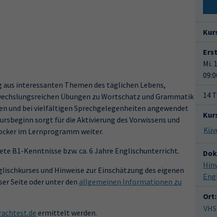
Kur
Ers
Mi. 
09:0
ung aus interessanten Themen des täglichen Lebens,
14 T
bwechslungsreichen Übungen zu Wortschatz und Grammatik
en und bei vielfältigen Sprechgelegenheiten angewendet
Kur
ursbeginn sorgt für die Aktivierung des Vorwissens und
locker im Lernprogramm weiter.
ete B1-Kenntnisse bzw. ca. 6 Jahre Englischunterricht.
Dok
Hin
lischkurses und Hinweise zur Einschätzung des eigenen
Eng
ser Seite oder unter den
allgemeinen Informationen zu
Ort:
VHS
achtest.de
ermittelt werden.