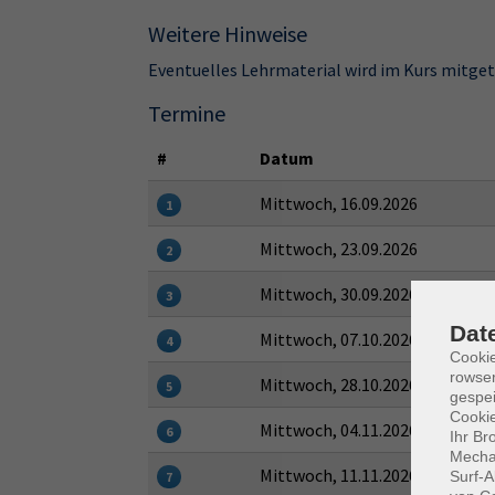
Weitere Hinweise
Eventuelles Lehrmaterial wird im Kurs mitge
Termine
#
Datum
Mittwoch, 16.09.2026
1
Mittwoch, 23.09.2026
2
Mittwoch, 30.09.2026
3
Dat
Mittwoch, 07.10.2026
4
Cooki
rowse
Mittwoch, 28.10.2026
5
gespei
Cookie
Mittwoch, 04.11.2026
6
Ihr Br
Mechan
Mittwoch, 11.11.2026
Surf-A
7