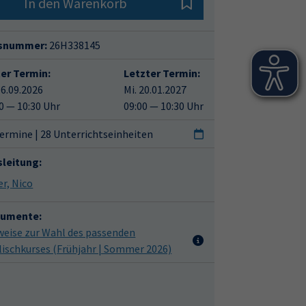
In den Warenkorb
snummer:
26H338145
ter Termin:
Letzter Termin:
16.09.2026
Mi. 20.01.2027
0 — 10:30 Uhr
09:00 — 10:30 Uhr
ermine | 28 Unterrichtseinheiten
sleitung:
Küver, Nico
umente:
weise zur Wahl des passenden
lischkurses (Frühjahr | Sommer 2026)