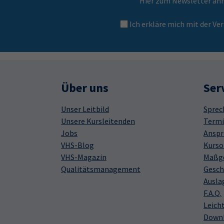
Hier zum Newsletter an
Ich erkläre mich mit der 
Über uns
Ser
Unser Leitbild
Sprec
Unsere Kursleitenden
Termi
Jobs
Anspr
VHS-Blog
Kurso
VHS-Magazin
Maßge
Qualitätsmanagement
Gesch
Ausla
F.A.Q.
Leich
Down