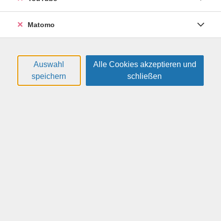
Matomo
Auswahl
Alle Cookies akzeptieren und
speichern
schließen
Englisch - Grundkurs, Stufe A1 (1.
Semester)
Erwachsene, die nie schulischen oder außerschulischen
Englischunterricht besucht haben, können in diesem
Kurs die englische Sprache systematisch erlernen. In
passendem Tempo und mit kommunikativen Sprach-
und Wiederholungsübungen werden Schritt für Schritt
erste Kenntnisse aufgebaut.
Hören und Sprechen von Anfang an: Damit sich ein
Gefühl für die Fremdsprache entwickeln kann, wird der
Unterricht möglichst oft auf Englisch gehalten und das