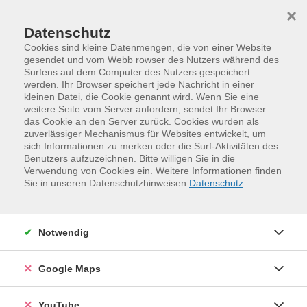
Skip to main content
Skip to page footer
×
Datenschutz
Cookies sind kleine Datenmengen, die von einer Website
gesendet und vom Webb rowser des Nutzers während des
Surfens auf dem Computer des Nutzers gespeichert
werden. Ihr Browser speichert jede Nachricht in einer
kleinen Datei, die Cookie genannt wird. Wenn Sie eine
weitere Seite vom Server anfordern, sendet Ihr Browser
das Cookie an den Server zurück. Cookies wurden als
zuverlässiger Mechanismus für Websites entwickelt, um
sich Informationen zu merken oder die Surf-Aktivitäten des
Benutzers aufzuzeichnen. Bitte willigen Sie in die
Verwendung von Cookies ein. Weitere Informationen finden
Programm
Sprachen und Verständigung
Sie in unseren Datenschutzhinweisen.
Datenschutz
Englisch für Alltag und Beruf
Englisch für den Alltag – Everyday English
Grund- und Wiedereinstiegskurse, Stufen A1 und A2
Notwendig
Grund- und Wiedereinstiegskurse, Stufen A1 und A2
Google Maps
YouTube