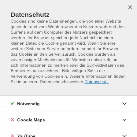
Skip to main content
Skip to page footer
×
Datenschutz
Cookies sind kleine Datenmengen, die von einer Website
gesendet und vom Webb rowser des Nutzers während des
Surfens auf dem Computer des Nutzers gespeichert
werden. Ihr Browser speichert jede Nachricht in einer
kleinen Datei, die Cookie genannt wird. Wenn Sie eine
weitere Seite vom Server anfordern, sendet Ihr Browser
das Cookie an den Server zurück. Cookies wurden als
zuverlässiger Mechanismus für Websites entwickelt, um
sich Informationen zu merken oder die Surf-Aktivitäten des
Benutzers aufzuzeichnen. Bitte willigen Sie in die
Verwendung von Cookies ein. Weitere Informationen finden
Programm
Sprachen und Verständigung
Sie in unseren Datenschutzhinweisen.
Datenschutz
Englisch für Alltag und Beruf
Englisch für den Alltag – Everyday English
Auffrischungskurse, Stufen A2 bis B2/C1
Notwendig
Everyday English Shape up – Auffrischungskurse
Alltagsenglisch, Stufen A2, B1 und B2/C1
Google Maps
YouTube