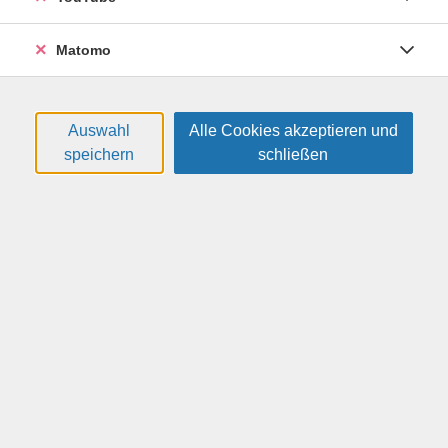
Matomo
Auswahl
Alle Cookies akzeptieren und
speichern
schließen
Starting the New Year with English –
Strengthening Conversation Skills!
Englisch im Gespräch - Festigungs- und
Trainingskurs zu Jahresbeginn, Stufe A2+/B1
Starting the new year with English, improving language
skills in a fun and engaging way! Mit Englisch in den Tag!
Ob für Reisen, Beruf oder Freizeit - in diesem Kurs liegt
der Fokus auf Kommunikation und dem Ausbau von B1-
Kompetenzen. In entspannter Atmosphäre und zu
abwechslungsreichen Alltagsthemen wird der Spaß am
Lernen gefördert, das Erlernte im Gespräch aktiv