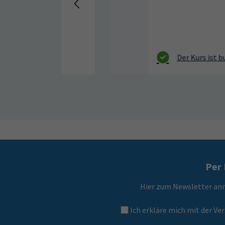
beim
Per 
Hier zum Newsletter an
Ich erkläre mich mit der 