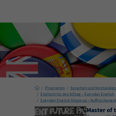
Skip to main content
Skip to page footer
Programm
Sprachen und Verständig
Englisch für den Alltag – Everyday English
Everyday English Shape up – Auffrischungsk
Master of 