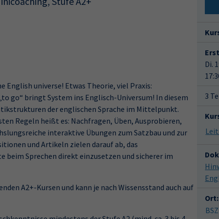
nicoaching, Stufe A2+
Kur
Ers
Di. 
17:3
English universe! Etwas Theorie, viel Praxis:
3 Te
o go“ bringt System ins Englisch-Universum! In diesem
ikstrukturen der englischen Sprache im Mittelpunkt.
Kur
sten Regeln heißt es: Nachfragen, Üben, Ausprobieren,
lungsreiche interaktive Übungen zum Satzbau und zur
tionen und Artikeln zielen darauf ab, das
Dok
e beim Sprechen direkt einzusetzen und sicherer im
Hin
Eng
fenden A2+-Kursen und kann je nach Wissensstand auch auf
Ort:
BSZ
chkenntnisse mindestens der Stufe A2 (mind. ca. 3 bis 4