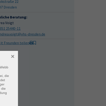
okstraße 22
07 Dresden
hliche Beratung:
rea Voigt
351 25440-11
ndrea.voigt@vhs-dresden.de
it Freunden teilen
×
m Webb
ei, die
ndet
ger
 die
ndung