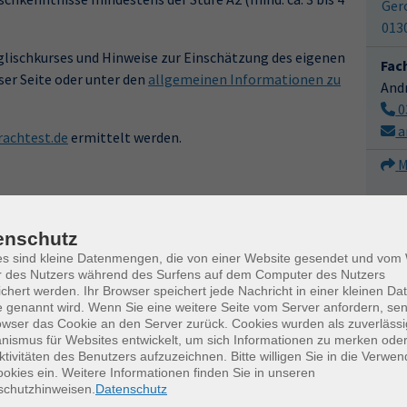
Ger
013
lischkurses und Hinweise zur Einschätzung des eigenen
Fac
ser Seite oder unter den
allgemeinen Informationen zu
And
0
a
achtest.de
ermittelt werden.
M
Uhrzeit
enschutz
17:30 — 20:00 Uhr
es sind kleine Datenmengen, die von einer Website gesendet und vo
r des Nutzers während des Surfens auf dem Computer des Nutzers
17:30 — 20:00 Uhr
chert werden. Ihr Browser speichert jede Nachricht in einer kleinen Dat
 genannt wird. Wenn Sie eine weitere Seite vom Server anfordern, se
17:30 — 20:00 Uhr
owser das Cookie an den Server zurück. Cookies wurden als zuverlässi
ismus für Websites entwickelt, um sich Informationen zu merken oder
ktivitäten des Benutzers aufzuzeichnen. Bitte willigen Sie in die Verwe
okies ein. Weitere Informationen finden Sie in unseren
schutzhinweisen.
Datenschutz