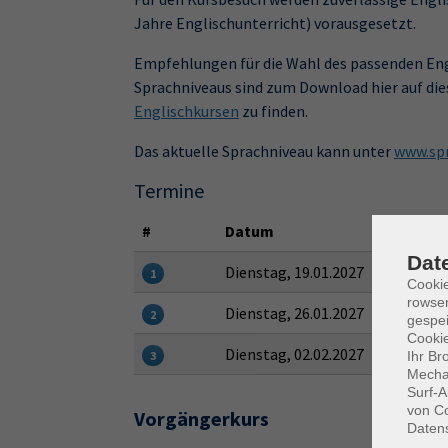
Jahre Englischunterricht) vorausgesetzt.
Empfehlungen für die Wahl des passenden Eng
Sprachniveaus sind zum Download hier auf die
Englischkursen
zu finden.
Das aktuelle Sprachniveau kann unter
www.spr
Termine
#
Datum
Dat
Dienstag, 19.01.2027
1
Cooki
rowse
Dienstag, 26.01.2027
2
gespei
Cookie
Dienstag, 02.02.2027
Ihr Br
3
Mechan
Surf-A
von Co
Vorgängerkurs
Daten