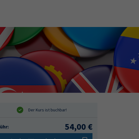
54,00 €
ühr: