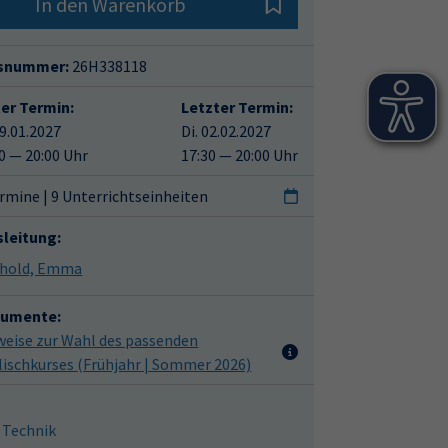
In den Warenkorb
snummer:
26H338118
ter Termin:
Letzter Termin:
19.01.2027
Di. 02.02.2027
0 — 20:00 Uhr
17:30 — 20:00 Uhr
rmine | 9 Unterrichtseinheiten
sleitung:
Leithold, Emma
umente:
weise zur Wahl des passenden
lischkurses (Frühjahr | Sommer 2026)
 Technik