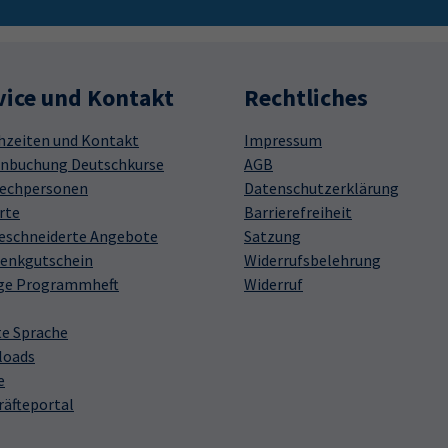
vice und Kontakt
Rechtliches
hzeiten und Kontakt
Impressum
nbuchung Deutschkurse
AGB
echpersonen
Datenschutzerklärung
rte
Barrierefreiheit
schneiderte Angebote
Satzung
enkgutschein
Widerrufsbelehrung
ge Programmheft
Widerruf
te Sprache
loads
e
räfteportal