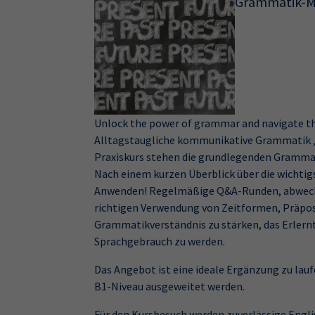
Grammatik-Mi
Unlock the power of grammar and navigate the 
Alltagstaugliche kommunikative Grammatik „t
Praxiskurs stehen die grundlegenden Grammat
Nach einem kurzen Überblick über die wichtig
Anwenden! Regelmäßige Q&A-Runden, abwechs
richtigen Verwendung von Zeitformen, Präposi
Grammatikverständnis zu stärken, das Erlernt
Sprachgebrauch zu werden.
Das Angebot ist eine ideale Ergänzung zu lau
B1-Niveau ausgeweitet werden.
Für den Kursbesuch werden zuverlässige Englis