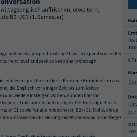
Conversation
 Alltagsenglisch auffrischen, erweitern,
ufe B2+/C1 (1. Semester)
Kur
Ers
Do. 
18:0
ago and need a proper brush-up? Like to expand your skills
9 Te
r current level and seek to keep sharp through
Kur
etet dieser sprechorientierte Kurs eine Kombination aus
Doz
ne, die Englisch vor einiger Zeit bis zum Abitur
en und wiedereinsteigen wollen, können hier ihr
Dok
rischen, strukturieren und festigen. Der Kurs eignet sich
Hin
nziel C1 sowie für alle mit sicheren B2+/C1-Skills, die up
Eng
r die umfassende Aktivierung des Wissens sind in der Regel
Ort:
VHS
 8 Jahre Englischunterricht bzw. verschüttete