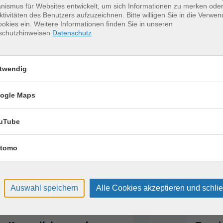
ismus für Websites entwickelt, um sich Informationen zu merken oder
18:00 — 20:30 Uhr
ktivitäten des Benutzers aufzuzeichnen. Bitte willigen Sie in die Verwe
okies ein. Weitere Informationen finden Sie in unseren
18:00 — 20:30 Uhr
schutzhinweisen.
Datenschutz
18:00 — 20:30 Uhr
twendig
18:00 — 20:30 Uhr
18:00 — 20:30 Uhr
ogle Maps
18:00 — 20:30 Uhr
uTube
tomo
Auswahl speichern
Alle Cookies akzeptieren und schli
erkurse für unvergessliche Somme