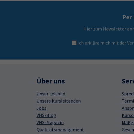
Per 
Hier zum Newsletter an
Ich erkläre mich mit der 
Über uns
Ser
Unser Leitbild
Sprec
Unsere Kursleitenden
Termi
Jobs
Anspr
VHS-Blog
Kurso
VHS-Magazin
Maßge
Qualitätsmanagement
Gesch