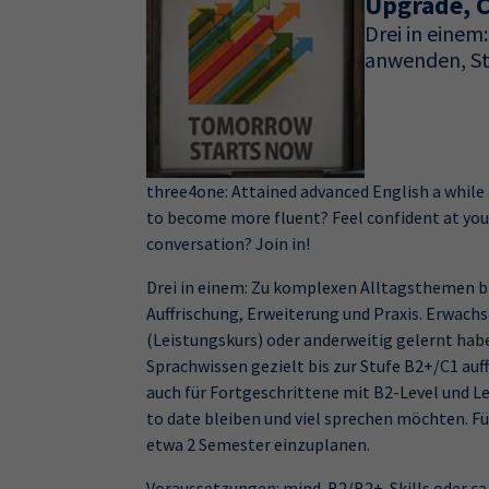
Upgrade, 
Drei in einem:
anwenden, St
three4one: Attained advanced English a while 
to become more fluent? Feel confident at you
conversation? Join in!
Drei in einem: Zu komplexen Alltagsthemen bi
Auffrischung, Erweiterung und Praxis. Erwachse
(Leistungskurs) oder anderweitig gelernt hab
Sprachwissen gezielt bis zur Stufe B2+/C1 auff
auch für Fortgeschrittene mit B2-Level und Ler
to date bleiben und viel sprechen möchten. Fü
etwa 2 Semester einzuplanen.
Voraussetzungen: mind. B2/B2+-Skills oder ca.