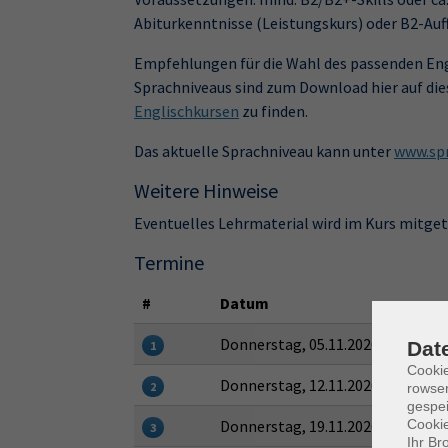
Abiturkenntnisse (Leistungskurs) oder B2-Auf
Empfehlungen für die Wahl des passenden Eng
Sprachniveaus sind zum Download hier auf die
Englischkursen
zu finden.
Das aktuelle Sprachniveau kann unter
www.spr
Weitere Hinweise
Eventuelles Lehrmaterial wird im Kurs mitge
Termine
#
Datum
Donnerstag, 05.11.2026
Dat
1
Cooki
Donnerstag, 12.11.2026
2
rowse
gespei
Donnerstag, 19.11.2026
Cookie
3
Ihr Br