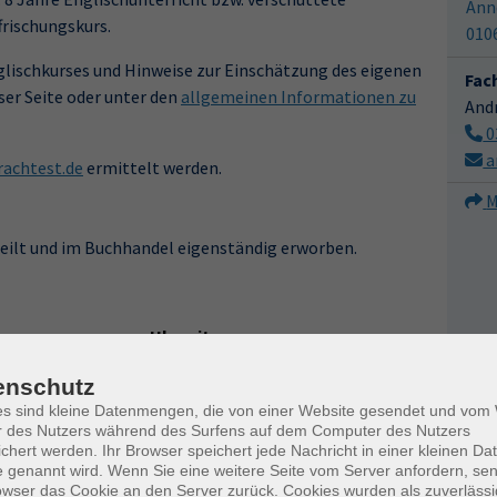
Ann
frischungskurs.
010
lischkurses und Hinweise zur Einschätzung des eigenen
Fac
ser Seite oder unter den
allgemeinen Informationen zu
And
0
a
achtest.de
ermittelt werden.
M
teilt und im Buchhandel eigenständig erworben.
Uhrzeit
18:00 — 20:30 Uhr
enschutz
es sind kleine Datenmengen, die von einer Website gesendet und vo
18:00 — 20:30 Uhr
r des Nutzers während des Surfens auf dem Computer des Nutzers
chert werden. Ihr Browser speichert jede Nachricht in einer kleinen Dat
18:00 — 20:30 Uhr
 genannt wird. Wenn Sie eine weitere Seite vom Server anfordern, se
owser das Cookie an den Server zurück. Cookies wurden als zuverlässi