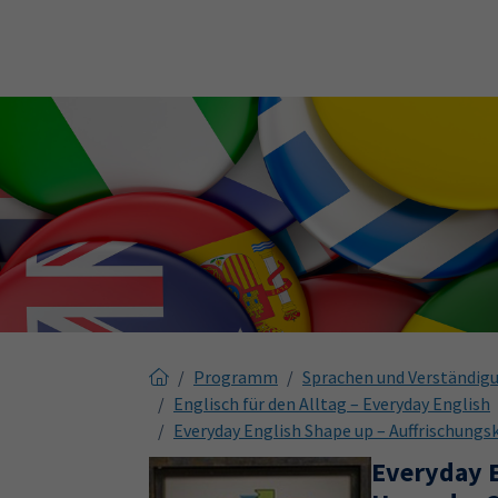
Skip to main content
Skip to page footer
Programm
Sprachen und Verständig
Englisch für den Alltag – Everyday English
Everyday English Shape up – Auffrischungsk
Everyday E