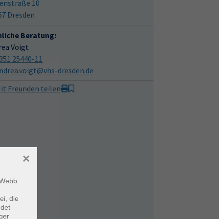
enstraße 10
67 Dresden
hliche Beratung:
rea Voigt
351 25440-11
ndrea.voigt@vhs-dresden.de
it Freunden teilen
×
m Webb
ei, die
ndet
ger