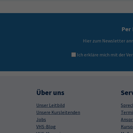
Per 
Hier zum Newsletter an
Ich erkläre mich mit der 
Über uns
Ser
Unser Leitbild
Sprec
Unsere Kursleitenden
Termi
Jobs
Anspr
VHS-Blog
Kurso