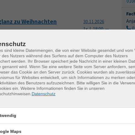
010
Fac
rglanz zu Weihnachten
Anj
30.11.2026
0
1x | 18:00 —
a
21:00 Uhr
enschutz
M
lten
20.11.2026
es sind kleine Datenmengen, die von einer Website gesendet und vo
1x | 16:00 —
r des Nutzers während des Surfens auf dem Computer des Nutzers
chert werden. Ihr Browser speichert jede Nachricht in einer kleinen Dat
19:00 Uhr
 genannt wird. Wenn Sie eine weitere Seite vom Server anfordern, se
owser das Cookie an den Server zurück. Cookies wurden als zuverlässi
" - Sonderausstellung in den
17.11.2026
ismus für Websites entwickelt, um sich Informationen zu merken oder
1x | 14:30 —
ktivitäten des Benutzers aufzuzeichnen. Bitte willigen Sie in die Verwe
okies ein. Weitere Informationen finden Sie in unseren
 Meister
16:45 Uhr
schutzhinweisen.
Datenschutz
twendig
erkurse für unvergessliche Somme
ogle Maps