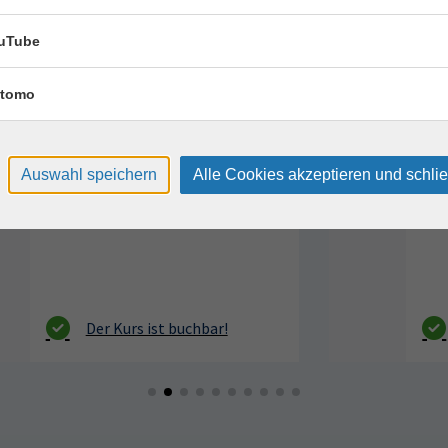
Tennis 60+
uTube
17
Montag, 17.08.2026,
Aug.
tomo
11:00 – 12:00 Uhr
1 Termin
Sportpark Dresden, Südhöhe 28
Auswahl speichern
Alle Cookies akzeptieren und schli