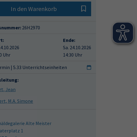
In den Warenkorb
snummer:
26H2970
t:
Ende:
24.10.2026
Sa. 24.10.2026
0 Uhr
14:30 Uhr
rmin | 5.33 Unterrichtseinheiten
sleitung:
Ebert, Jean
Seifert, M.A. Simone
äldegalerie Alte Meister
aterplatz 1