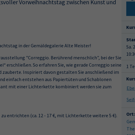
svoller Vorweihnachtstag zwischen Kunst und
Kur
Star
chtstag in der Gemäldegalerie Alte Meister!
Sa. 
10:3
rausstellung "Correggio. Berührend menschlich", bei der Sie
i“ erschließen. So erfahren Sie, wie gerade Correggio seine
1 Te
 zauberte. Inspiriert davon gestalten Sie anschließend im
Kur
end einfach entstehen aus Papiertüten und Schablonen
gant mit einer Lichterkette kombiniert werden sie zum
Ort:
u entrichten (ca. 12 - 17 €, mit Lichterkette weitere 5 €).
Gem
The