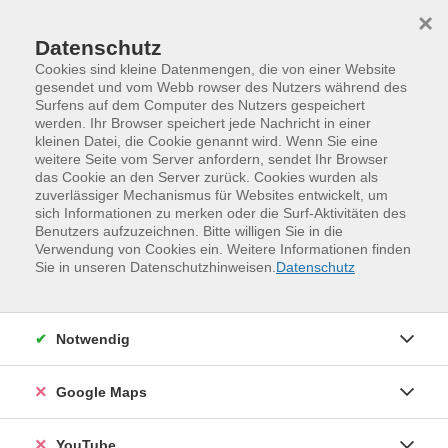
Skip to main content
Skip to page footer
×
Datenschutz
Cookies sind kleine Datenmengen, die von einer Website
gesendet und vom Webb rowser des Nutzers während des
Surfens auf dem Computer des Nutzers gespeichert
werden. Ihr Browser speichert jede Nachricht in einer
kleinen Datei, die Cookie genannt wird. Wenn Sie eine
weitere Seite vom Server anfordern, sendet Ihr Browser
das Cookie an den Server zurück. Cookies wurden als
zuverlässiger Mechanismus für Websites entwickelt, um
sich Informationen zu merken oder die Surf-Aktivitäten des
Benutzers aufzuzeichnen. Bitte willigen Sie in die
Verwendung von Cookies ein. Weitere Informationen finden
Programm
Kinder, Jugend und Familie
Sie in unseren Datenschutzhinweisen.
Datenschutz
Spielen und Bewegen
Spielen und Bewegen
Kletterkurs (ab 8 Jahre)
Notwendig
Ihr wollt gern hoch hinaus? Dann seid ihr bei uns richtig.
In diesem Grundkurs erhaltet ihr eine Einführung in die
Google Maps
Sicherungs- und Knotenkunde. Durch Übungen und
Spiele werdet ihr an verschiedene Boulder- und
YouTube