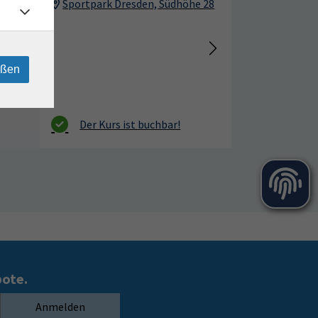
Sportpark Dresden, Südhöhe 28
eßen
bote.
Anmelden