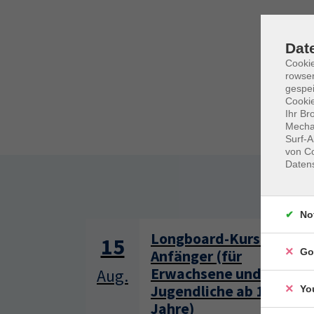
Dat
Cooki
rowse
gespei
Cookie
Ihr Br
Mechan
Surf-A
von Co
Daten
Somm
No
Longboard-Kurs für
15
Go
Anfänger (für
Erwachsene und
Aug.
Jugendliche ab 13
Yo
Jahre)