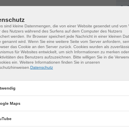
Fac
Kat
enschutz
0
es sind kleine Datenmengen, die von einer Website gesendet und vo
k
r des Nutzers während des Surfens auf dem Computer des Nutzers
chert werden. Ihr Browser speichert jede Nachricht in einer kleinen Dat
M
 genannt wird. Wenn Sie eine weitere Seite vom Server anfordern, se
owser das Cookie an den Server zurück. Cookies wurden als zuverlässi
ismus für Websites entwickelt, um sich Informationen zu merken oder
ktivitäten des Benutzers aufzuzeichnen. Bitte willigen Sie in die Verwe
okies ein. Weitere Informationen finden Sie in unseren
schutzhinweisen.
Datenschutz
erkurse für unvergessliche Somme
twendig
Keramik kennenlernen
17
ogle Maps
Montag, 17.08.2026,
Aug.
09:30 – 12:30 Uhr
uTube
2 Termine