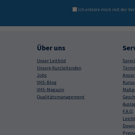
Ich erkläre mich mit der 
Über uns
Ser
Unser Leitbild
Sprec
Unsere Kursleitenden
Termi
Jobs
Anspr
VHS-Blog
Kurso
VHS-Magazin
Maßge
Qualitätsmanagement
Gesch
Ausla
F.A.Q.
Leich
Down
Press