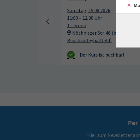
Ma
Samstag, 15.08.2026,
11:00 – 12:30 Uhr
1 Termin
Nöthnitzer Str. 46 (beim
Beachvolleyballfeld)
Per 
Hier zum Newsletter an