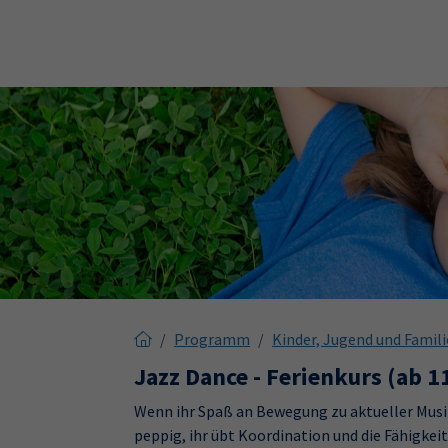
Skip to main content
Skip to page footer
Programm
Kinder, Jugend und Famili
Jazz Dance - Ferienkurs (ab 1
Wenn ihr Spaß an Bewegung zu aktueller Musik h
peppig, ihr übt Koordination und die Fähigke