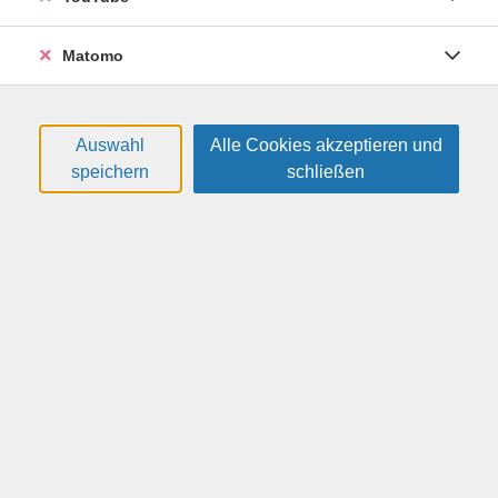
Schritt 1: der Ton
Matomo
Ton gibt es in verschiedenen Farben und
Mischungsverhältnissen. Die Schamottierung sorgt z.
B. für Festigkeit und bestimmt, ob der Ton eher für
Auswahl
Alle Cookies akzeptieren und
kleine Objekte geeignet ist oder ob man auch große
speichern
schließen
Dinge daraus modellieren kann.
Profi-Tipp:
Es ist besser, mehrere kleine Objekte als
ein großes zu formen, falls mal etwas kaputt geht.
Auch die Farbe des Tons wird gestalterisch genutzt,
etwa rot für intensiv rote oder braune Gegenstände,
weißer Ton dagegen eher für blaue oder grüne
Glasuren. Man kann übrigens beide Tonfarben auch
hübsch miteinander kombinieren.
Show larger version