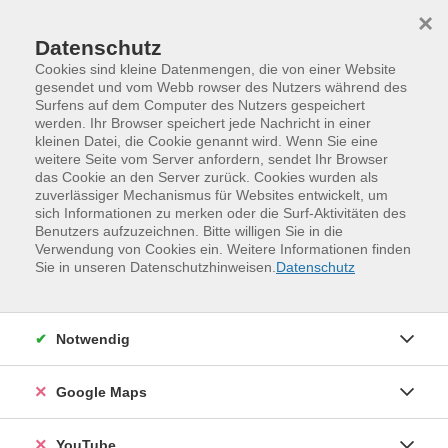
Skip to main content
Skip to page footer
×
Datenschutz
Cookies sind kleine Datenmengen, die von einer Website
gesendet und vom Webb rowser des Nutzers während des
Surfens auf dem Computer des Nutzers gespeichert
Ein Blick in das Keramik-Atelier
werden. Ihr Browser speichert jede Nachricht in einer
kleinen Datei, die Cookie genannt wird. Wenn Sie eine
weitere Seite vom Server anfordern, sendet Ihr Browser
05.06.2025
das Cookie an den Server zurück. Cookies wurden als
zuverlässiger Mechanismus für Websites entwickelt, um
An der VHS Dresden haben wir alle Tassen im Schrank! Und im
sich Informationen zu merken oder die Surf-Aktivitäten des
Regal. Und im Brennofen erst recht.
Benutzers aufzuzeichnen. Bitte willigen Sie in die
Verwendung von Cookies ein. Weitere Informationen finden
Sie in unseren Datenschutzhinweisen.
Datenschutz
Hier im Keramik-Atelier entstehen individuelle
Tassen, ebenso wie Teller, Dekorationen oder
Notwendig
Schalen. Was so einfach aussieht, ist tatsächlich eine
Jahrtausende alte Kunsthandwerkstechnik, die
Google Maps
erlernt und geübt sein will.
YouTube