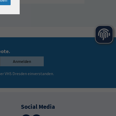
eßen
bote.
Anmelden
er VHS Dresden einverstanden.
Social Media