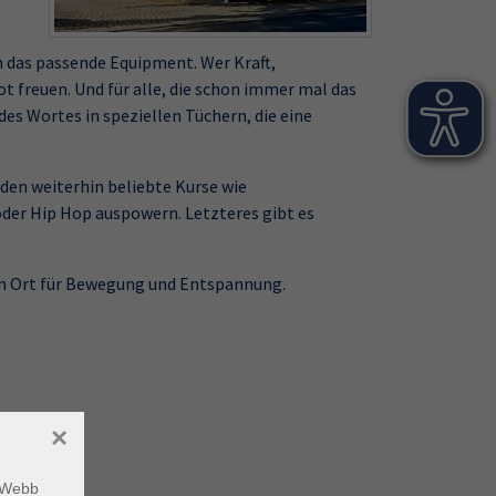
 das passende Equipment. Wer Kraft,
t freuen. Und für alle, die schon immer mal das
des Wortes in speziellen Tüchern, die eine
den weiterhin beliebte Kurse wie
der Hip Hop auspowern. Letzteres gibt es
en Ort für Bewegung und Entspannung.
×
m Webb