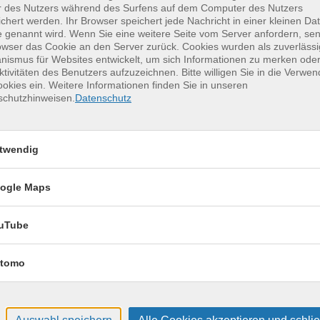
r des Nutzers während des Surfens auf dem Computer des Nutzers
chert werden. Ihr Browser speichert jede Nachricht in einer kleinen Dat
 genannt wird. Wenn Sie eine weitere Seite vom Server anfordern, se
owser das Cookie an den Server zurück. Cookies wurden als zuverlässi
erkurse für unvergessliche Somme
ismus für Websites entwickelt, um sich Informationen zu merken oder
ktivitäten des Benutzers aufzuzeichnen. Bitte willigen Sie in die Verwe
okies ein. Weitere Informationen finden Sie in unseren
schutzhinweisen.
Datenschutz
Keramik kennenlernen
17
Montag, 17.08.2026,
Aug.
09:30 – 12:30 Uhr
twendig
2 Termine
VHS, Annenstr. 10
ogle Maps
uTube
tomo