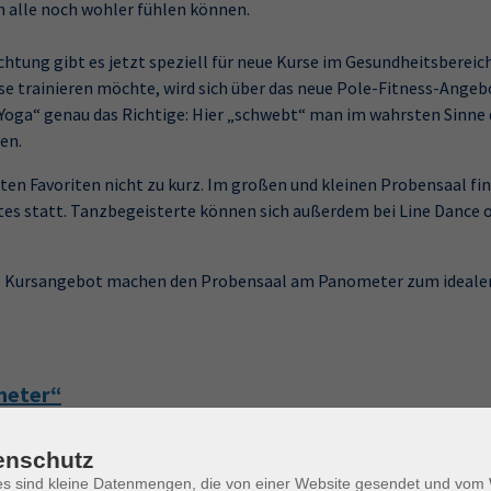
h alle noch wohler fühlen können.
ng gibt es jetzt speziell für neue Kurse im Gesundheitsbereich
e trainieren möchte, wird sich über das neue Pole-Fitness-Angebo
l Yoga“ genau das Richtige: Hier „schwebt“ man im wahrsten Sinne 
en.
n Favoriten nicht zu kurz. Im großen und kleinen Probensaal fin
tes statt. Tanzbegeisterte können sich außerdem bei Line Dance o
tige Kursangebot machen den Probensaal am Panometer zum ideal
meter“
enschutz
es sind kleine Datenmengen, die von einer Website gesendet und vo