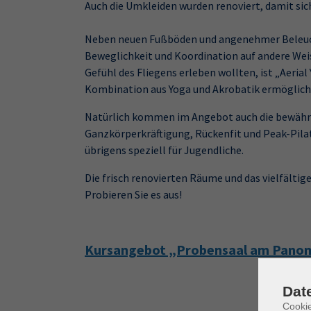
Auch die Umkleiden wurden renoviert, damit sic
Neben neuen Fußböden und angenehmer Beleuchtu
Beweglichkeit und Koordination auf andere Weis
Gefühl des Fliegens erleben wollten, ist „Aeria
Kombination aus Yoga und Akrobatik ermöglich
Natürlich kommen im Angebot auch die bewährte
Ganzkörperkräftigung, Rückenfit und Peak-Pila
übrigens speziell für Jugendliche.
Die frisch renovierten Räume und das vielfäl
Probieren Sie es aus!
Kursangebot „Probensaal am Pano
Dat
Cooki