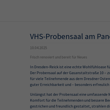
Skip to main content
Skip to page footer
VHS-Probensaal am Pa
10.04.2025
Frisch renoviert und bereit für Neues
In Dresden-Reick ist eine echte Wohlfühloase 
Der Probensaal auf der Gasanstaltstraße 10 – 
für viele Teilnehmende aus dem Dresdner Osten
guter Erreichbarkeit und – besonders erfreulich
Unlängst hat der Probensaal eine umfassende M
Komfort für die Teilnehmenden und bessere Bed
gestrichen und freundlich gestaltet, strahlen 