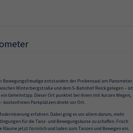
nometer
für Bewegungsfreudige entstanden: der Probensaal am Panometer.
zwischen Winterbergstraße und dem S-Bahnhof Reick gelegen – ist
 ein Geheimtipp. Dieser Ort punktet bei ihnen mit kurzen Wegen,
 – kostenfreien Parkplätzen direkt vor Ort.
odernisierung erfahren. Dabei ging es vor allem darum, mehr
ingungen für die Tanz- und Bewegungskurse zu schaffen. Frisch
die Räume jetzt förmlich und laden zum Tanzen und Bewegen ein.